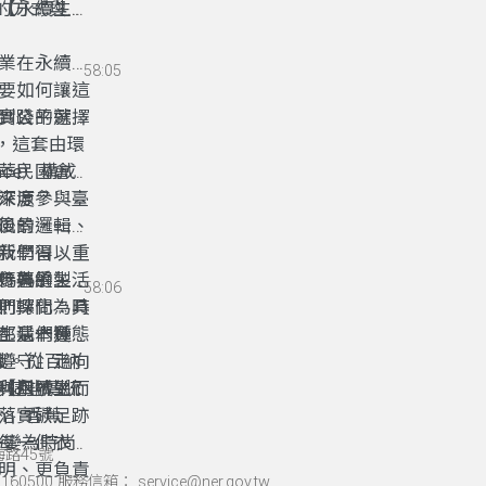
【永續生活
的方式與價
業在永續報
58:05
要如何讓這
實踐的選擇
到公平就業
，這套由環
ance）構成
華民國會計
來源？
深度參與臺
後的邏輯、
風景，一起
我們得以重
新學習、重
參與的生活
行著手，落
媽媽縫製的
58:06
則轉化為具
們探問：時
都是一種態
。我們邀請
生活本質的
遵守」走向
識。從百納
與口號，而
【永續生活
—這些傳統
利用，到數
on」香蕉
落實碳足跡
一變為時尚
每一件衣服
海路45號
明、更負責
60500 服務信箱： service@ner.gov.tw