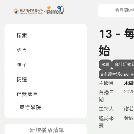
上方功能區塊
左側邊選單
13 
探索
始
語言
親子
永續
會計研究
#
精選
主節目
永續生
2025
首播日
得獎節目
期
聲活學院
謝若
主持人
黃啟
邀訪來
賓
新增播放清單