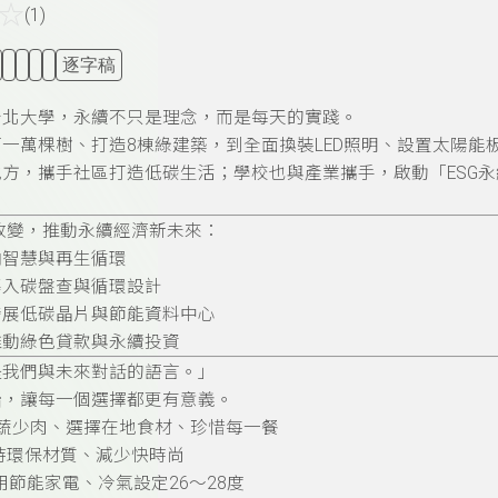
☆
(1)
逐字稿
台北大學，永續不只是理念，而是每天的實踐。
一萬棵樹、打造8棟綠建築，到全面換裝LED照明、設置太陽能板
地方，攜手社區打造低碳生活；學校也與產業攜手，啟動「ESG
改變，推動永續經濟新未來：
向智慧與再生循環
導入碳盤查與循環設計
發展低碳晶片與節能資料中心
推動綠色貸款與永續投資
是我們與未來對話的語言。」
始，讓每一個選擇都更有意義。
多蔬少肉、選擇在地食材、珍惜每一餐
支持環保材質、減少快時尚
使用節能家電、冷氣設定26～28度