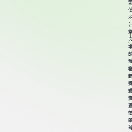
O
2
境
O
技
頁尾資訊