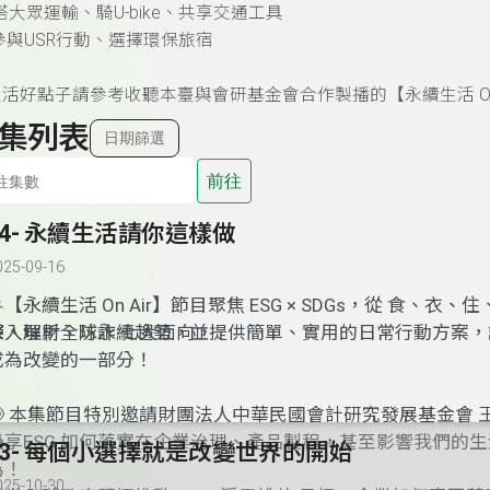
搭大眾運輸、騎U-bike、共享交通工具
｜參與USR行動、選擇環保旅宿
活好點子請參考收聽本臺與會研基金會合作製播的【永續生活 On A
集列表
日期篩選
前往
14- 永續生活請你這樣做
025-09-16
【永續生活 On Air】節目聚焦 ESG × SDGs，從 食、衣
樂、理財、防詐 七大面向，
深入解析全球永續趨勢，並提供簡單、實用的日常行動方案，
成為改變的一部分！
📢 本集節目特別邀請財團法人中華民國會計研究發展基金會 
長
分享ESG 如何落實在企業治理、產品製程，甚至影響我們的
13- 每個小選擇就是改變世界的開始
為！
025-10-30