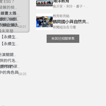
海洋教育
 ESG？
吳沂家、朱玲、書子、巫巴克、書勤
發展的檢驗
 標準，各
、設置太陽
教育新亮點
大眾了解其
經營、消費
計畫走入地
鶴岡國小與自然共存的阿美族傳統
資市場也朝
，了解台灣企
永續企業人
58:01
新聞組及各分臺
與未來發
【永續生活
無其他相關單集
【永續生活
扮演關鍵角
保的代名
要方向。
長，帶我們深
中的角色與
58:05