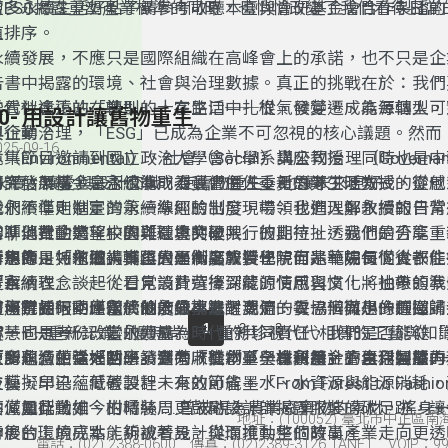
更多永續生活好點子請參考收聽本臺與會研基金會合作製播的
當ESG揭露重塑產業標準的同時，也悄悄改變了我們看待日常
n Air】節目!
值排序。
永續發展，不應只是國際組織在高峰會上的承諾，也不只是企
告書中揭露的環境、社會與治理數據。真正的挑戰在於：我們
些看似遙遠的「準則」，在生活中扎根、發芽，成為每個人可
當代社會正站在轉型的十字路口──從氣候變遷、能源轉型，
10- 用設計讓舊物重生
與行動？
與企業治理，「ESG」已成為企業不可忽視的核心議題。然而
025-09-16
（Environmental）、社會（Social）與公司治理（Govern
本集節目邀請到國立政治大學會計學系講座教授、同時也是中
的評估架構，是否也能成為我們個人重新思考生活方式的靈感
研究發展基金會永續準則委員會主任委員的鄭丁旺教授，從他
永續，讓愛與設計交織，使舊物重生，也讓未來更好。
灣永續準則制定的第一線經驗出發，帶領我們理解永續報告背
我們不僅走進臺灣永續準則的制度現場，也進入鄭教授的日常
標準與推動過程中的難題與突破。
聊聊他對企業、校園與社會共學共行的期待。透過他的分享，
當「消費的慾望」與「環境的極限」彼此拉扯，我們是否能重
新想像：「永續」不再只是制度或責任，而是一場每個人都能
特別的是，在個人實踐層面，鄭教授也親自示範如何從食衣住
新思考，如何取得真正的平衡？
本集節目特地邀請輔仁大學織品服裝學院何兆華院長，從一件
提案。
實永續理念──從日常消費選擇到能源使用習慣，將抽象的準
「百納衣」談起，看見設計背後深藏的情感與文化，也帶領我
體可行的行動路徑。他的分享提醒我們：每一個微小的選擇，
這場對話，不僅關於制度與標準，更是一次思辨與想像的邀請
尚產業如何回應當代的永續挑戰？
在何院長眼中，永續設計並不是對潮流的妥協，而是一種回歸
1
2
3
度，也是一份改變的力量。
你一同思考──當永續成為時代的共同責任，我們是否能從「
智慧——重新認識「慢時尚」、重新珍視代代相傳的工藝與知
「認同」，從「回應」邁向「共創」？讓永續，不再只是壓力
更多永續生活好點子請參考收聽本臺與會研基金會合作製播的
衣所蘊含的幸福哲學，到苧麻植物「全株利用」的生活智慧—
台灣也憑藉強大的研發實力，從「單一材質設計」以利回收再
是我們共同選擇的生活方式。
n Air】節目!
藝，早已蘊藏著設計未來的可能。「From Forest to Fashi
位模擬印染、低碳製程，有效節省墨水、水資源與能源消耗，
葉、鳳梨纖維、柑橘絲……曾被視為農業廢棄物的素材，搖身
的減量行動。
不僅如此，如今的時裝周更鼓勵設計師揭露服裝的碳足跡，讓
地址：(100052) 臺北市中正區南
伸展台上的亮點，訴說著設計與環境共生的故事。
背後的環境成本能夠被看見，從而推動整個時尚產業走向更透
電話：(02) 2388-0600 傳真：(02)2389-3126 TANET VOIP：991