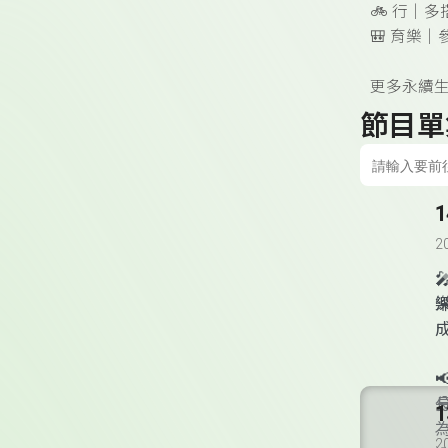
🚲 行｜多
🎒 育樂
更多永續生
節目單
2

2