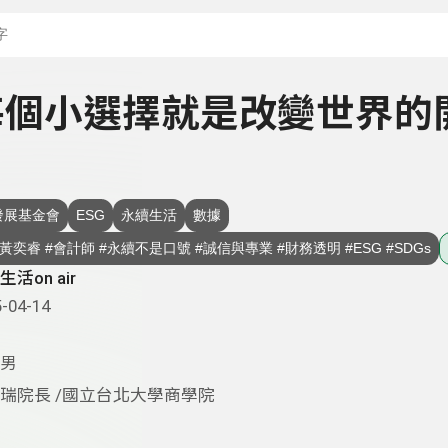
搜尋關鍵字：可輸入節
- 每個小選擇就是改變世界的
發展基金會
ESG
永續生活
數據
永續生活onAir #黃奕睿 #會計師 #永續不是口號 #誠信與專業 #財務透明 #ESG #SDGs
活on air
-04-14
男
瑞院長 /國立台北大學商學院