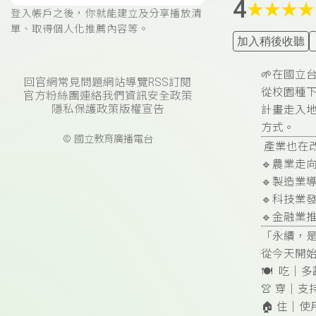
4
★
★
★
★
登入帳戶之後，你就能建立及分享播放清
單、取得個人化推薦內容等。
加入稍後收聽
🌱在國立
回官網
常見問題
網站導覽
RSS訂閱
從校園種下
官方粉絲團
連絡我們
資訊安全政策
隱私保護政策
版權宣告
計畫走入
方式。
© 國立教育廣播電台
產業也在
🔹農業走
🔹製造業
🔹科技業
🔹金融業
「永續，
從今天開
🍽 吃｜
👚 穿｜
🏠 住｜