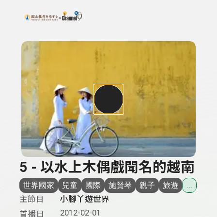
搜尋關鍵字：可輸入節目名稱、主持人或關鍵字
上方功能區塊
5 - 以水上木偶戲聞名的越南
世界國家
兒童
國際
施賢琴
親子
旅遊
...
主節目
小腳丫遊世界
2012-02-01
首播日