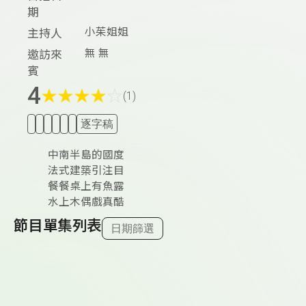
期
小茱姐姐
主持人
無 無
邀訪來
賓
4
★
★
★
★
☆
(1)
逐字稿
中南半島的國度
法式建築引注目
餐餐桌上有魚露
水上木偶戲真酷
節目單集列表
日期篩選