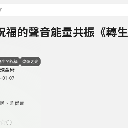
搜尋關鍵字：可輸入節
 與祝福的聲音能量共振《轉
轉生的祝福
燦爛之光
煉金術
-01-07
民、劉偉菁
☆
(1)