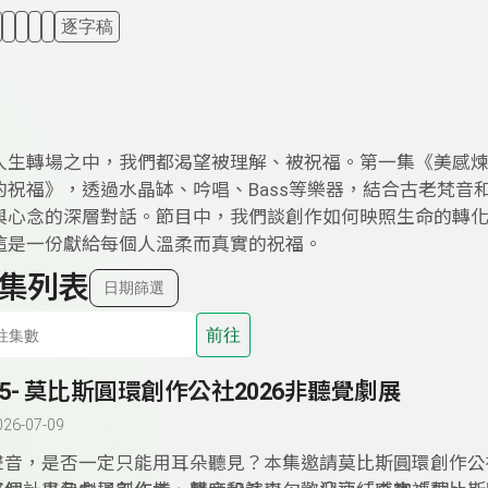
逐字稿
人生轉場之中，我們都渴望被理解、被祝福。第一集《美感
的祝福》，透過水晶缽、吟唱、Bass等樂器，結合古老梵音
與心念的深層對話。節目中，我們談創作如何映照生命的轉
這是一份獻給每個人溫柔而真實的祝福。
集列表
日期篩選
前往
15- 莫比斯圓環創作公社2026非聽覺劇展
026-07-09
聲音，是否一定只能用耳朵聽見？本集邀請莫比斯圓環創作公