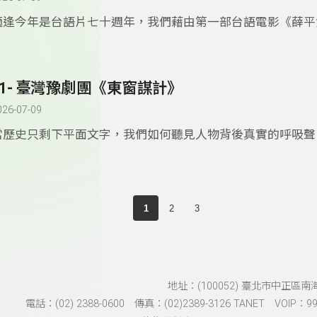
命重新建立關係的方式。
適逢今年是台語片七十週年，我們藉由第一部台語電影《薛平
釧》談起。台灣人自日治時期起便有看電影的習慣，卻歷經長
法在銀幕上聽見自己的母語，直到歌仔戲班「拱樂社」老闆陳
膽識燒錢投資，才讓台灣人擁有第一部屬於自己的電影。節目
11- 臺灣豫劇團《東窗謀計》
了當時這部片子的成功關鍵以及當時的社會背景，讓我們重溫
輝煌的時代。
026-07-09
當歷史只剩下平面文字，我們如何聽見人物背後真實的呼吸聲
邀請到資深編導
王友輝
老師，分享他為臺灣豫劇團量身打造的
《東窗謀計》。老師分享他的創作核心：不為奸臣翻案，而是
人」。我們可以聽見當代戲曲如何透過跨文化的對話，將傳統
轉化為複雜的人性辯證，帶領聽眾在如詩如歌的豫劇聲腔中，
1
2
3
謂「忠」、何謂「奸」，給予我們一個看待歷史的全新視野。
地址：(100052) 臺北市中正區南
電話：(02) 2388-0600 傳真：(02)2389-3126 TANET VOIP：991