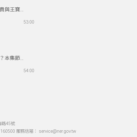
貴與王寶
達半世紀無
53:00
澄三以商業
中老師分析
那個台語片
？本集節目
新編歷史劇
54:00
「還原為
的忠孝節義
重新定義何
海路45號
60500 服務信箱： service@ner.gov.tw