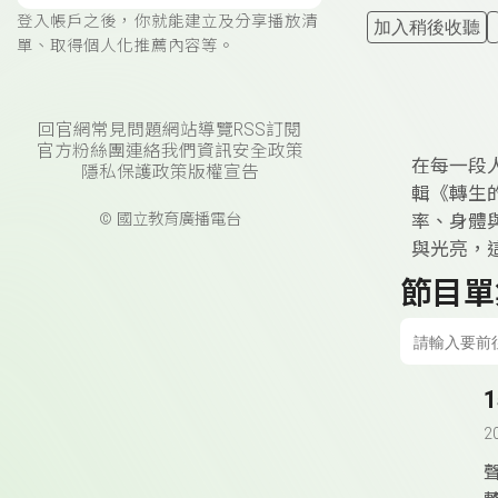
登入帳戶之後，你就能建立及分享播放清
加入稍後收聽
單、取得個人化推薦內容等。
回官網
常見問題
網站導覽
RSS訂閱
官方粉絲團
連絡我們
資訊安全政策
在每一段
隱私保護政策
版權宣告
輯《轉生
© 國立教育廣播電台
率、身體
與光亮，
節目單
2