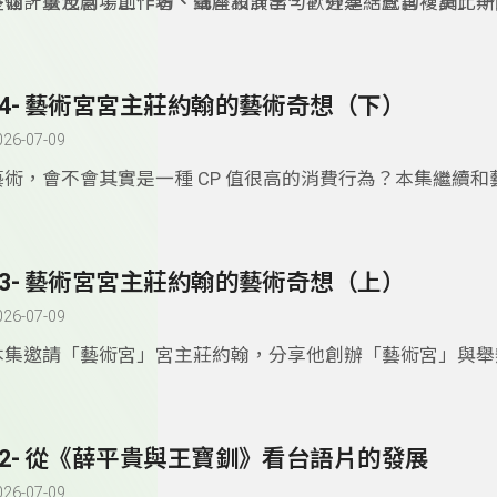
子翎，以及劇場創作者、聲音設計李勻，分享「感官複調」一
整個計畫包含了工作坊、講座和演出，歡迎連結查詢「莫比斯
術計畫 。創作者從作品《錯位的重疊》出發，談到聽人與非
社」臉書專頁。
如何一起工作，如何透過震動、共鳴、光影、手語與身體感，
音與劇場。而長期關注也從事
非聽覺劇場創作的子翎更提到了
14- 藝術宮宮主莊約翰的藝術奇想（下）
追求一個完美無缺的狀態，而是在不同身體、語言與感官經驗
靠近彼此。本集也帶領聽眾思考：當我們習慣用自己的方式理
026-07-09
否也可能忽略了他人觀看與感受世界的方式？
藝術，會不會其實是一種 CP 值很高的消費行為？本集繼續和
莊約翰聊聊，從攝影創作、當代藝術到「作品放進北美館」的
重新思考藝術與生活的關係。他提出，創作不是只能依賴昂貴
身分，而是把時間、精神與注意力，花在自己真正想理解、想
13- 藝術宮宮主莊約翰的藝術奇想（上）
上。當我們面對看不懂的當代藝術，也許不必急著問「這是不
而可以換個角度想：我可以拿它來思考什麼？藝術不只是美感
026-07-09
能是一種重新觀看日常、陪伴自己的方式。
本集邀請「藝術宮」宮主莊約翰，分享他創辦「藝術宮」與舉
船國際慶典」的奇想實踐。從點光明燈、募集藝術作品，到與
將作品連同法船以正式科儀送往「另一個世界」，這場看似幽
動，其實深刻觸及民俗信仰、創作儀式與藝術價值的轉化。莊
12- 從《薛平貴與王寶釧》看台語片的發展
到，當代藝術不是讓人一眼看懂，而是藝術家用自己的語言，
對話。當作品經由火被轉化，藝術也成為一份禮物、一場召喚
026-07-09