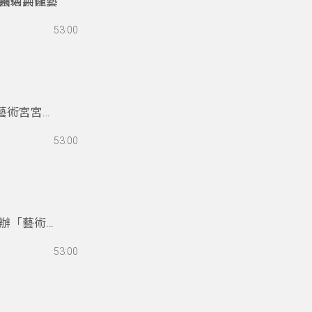
系列共融藝
圓環創作公
聽覺表演者
53:00
重新理解聲
共融並不是
之間，慢慢
解世界，是
藝術宮宮主
行為藝術，
53:00
設備或專業
表達的事物
是藝術」，
判斷，也可
辦「藝術法
宮廟合作，
53:00
默的藝術行
約翰也談
與世界展開
，以及與生