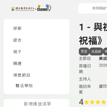
上方功能區塊
左側邊選單
1 -
探索
祝福》
語言
親子
梵音
水晶缽
主節目
美感
精選
2026
首播日
期
得獎節目
主持人
聲活學院
盧欣
邀訪來
賓
4
★
★
★
★
新增播放清單