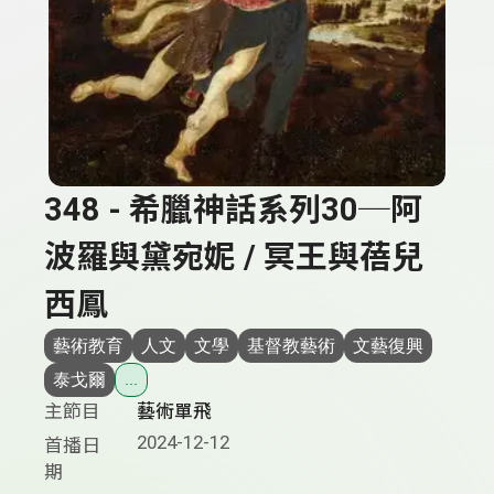
348 - 希臘神話系列30─阿
波羅與黛宛妮 / 冥王與蓓兒
西鳳
藝術教育
人文
文學
基督教藝術
文藝復興
泰戈爾
...
主節目
藝術單飛
2024-12-12
首播日
期