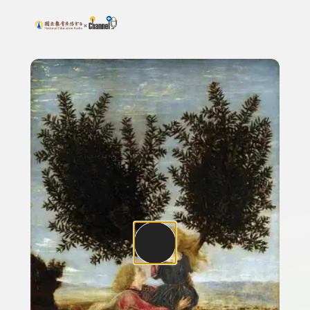
搜尋關鍵字：可輸入節目名稱、主持人或關鍵字
上方功能區塊