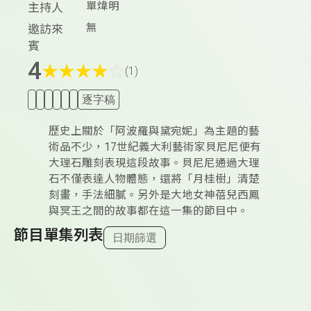
單煒明
主持人
無
邀訪來
賓
4
★
★
★
★
☆
(1)
逐字稿
歷史上關於「阿波羅與黛宛妮」為主題的藝
術品不少，17世紀義大利藝術家貝尼尼便有
大理石雕刻表現這段故事。貝尼尼通過大理
石不僅表達人物體態，還將「月桂樹」清楚
刻畫，手法細膩。另外是大地女神蓓兒西鳳
與冥王之間的故事都在這一集的節目中。
節目單集列表
日期篩選