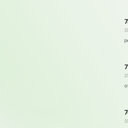
7
2
p
7
2
o
7
2