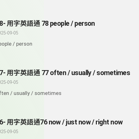
8- 用字英語通 78 people / person
025-09-05
eople / person
7- 用字英語通 77 often / usually / sometimes
025-09-05
ften / usually / sometimes
6- 用字英語通76 now / just now / right now
025-09-05