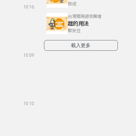
齊斌
10:16
台灣閩南語我嘛會
趖的用法
鄭安住
載入更多
10:09
10:10