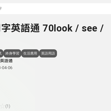
搜尋關鍵字：可輸入節
用字英語通 70look / see /
斌
終身學習
生活應用
英語用語
英語通
-04-06
☆
(1)