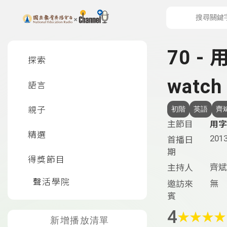
上方功能區塊
左側邊選單
70 - 
探索
watch
語言
親子
初階
英語
齊
主節目
用字
精選
2013
首播日
期
得獎節目
齊斌
主持人
聲活學院
無
邀訪來
賓
4
★
★
★
★
新增播放清單