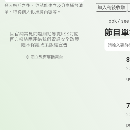
登入帳戶之後，你就能建立及分享播放清
加入稍後收聽
單、取得個人化推薦內容等。
look / see
節目單
回官網
常見問題
網站導覽
RSS訂閱
官方粉絲團
連絡我們
資訊安全政策
隱私保護政策
版權宣告
© 國立教育廣播電台
8
2
q
7
2
p