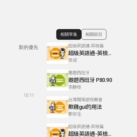
相關單集
相關節目
顯示相關單集
超級英語通-英檢篇
新的優先
超級英語通-英檢篇 083 Cloze Test/段落填空-13
齊斌
遨遊西班牙
遨遊西班牙 P80.90
李靜枝
10:11
台灣閩南語我嘛會
歕雞gui的用法
鄭安住
超級英語通-英檢篇
超級英語通-英檢篇 035 Weekend Trip- 週末旅遊