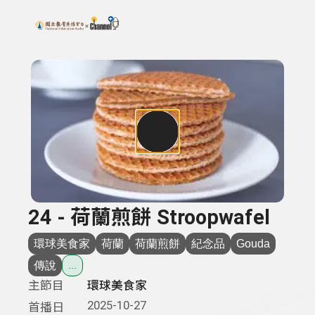
搜尋關鍵字：可輸入節目名稱、主持人或關鍵字
上方功能區塊
24 - 荷蘭煎餅 Stroopwafel
環球美食家
荷蘭
荷蘭煎餅
紀念品
Gouda
傳說
...
主節目
環球美食家
2025-10-27
首播日