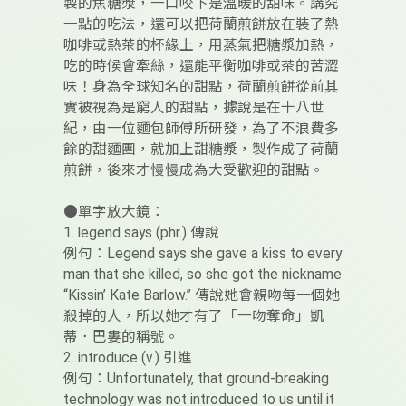
製的焦糖漿，一口咬下是溫暖的甜味。講究
一點的吃法，還可以把荷蘭煎餅放在裝了熱
咖啡或熱茶的杯緣上，用蒸氣把糖漿加熱，
吃的時候會牽絲，還能平衡咖啡或茶的苦澀
味！身為全球知名的甜點，荷蘭煎餅從前其
實被視為是窮人的甜點，據說是在十八世
紀，由一位麵包師傅所研發，為了不浪費多
餘的甜麵團，就加上甜糖漿，製作成了荷蘭
煎餅，後來才慢慢成為大受歡迎的甜點。
●單字放大鏡：
1. legend says (phr.) 傳說
例句：Legend says she gave a kiss to every
man that she killed, so she got the nickname
“Kissin’ Kate Barlow.” 傳說她會親吻每一個她
殺掉的人，所以她才有了「一吻奪命」凱
蒂．巴婁的稱號。
2. introduce (v.) 引進
例句：Unfortunately, that ground-breaking
technology was not introduced to us until it