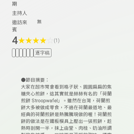
期
主持人
無
邀訪來
賓
4
★
★
★
★
☆
(1)
逐字稿
●節目摘要：
大家在超市常會看到格子狀、圓圓扁扁的焦
糖夾心煎餅，這其實就是赫赫有名的「荷蘭
煎餅 Stroopwafel」。雖然在台灣，荷蘭煎
餅大多被做成零食，不過在荷蘭最道地、最
經典的荷蘭煎餅是熱騰騰現做的喔！荷蘭煎
餅的做法是在鐵板模具上壓出一張煎餅，趁
熱時剖開一半，抹上由堂、肉桂、奶油所調