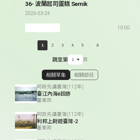
36- 波蘭起司蛋糕 Sernik
2026-03-24
10:00
...
1
2
3
4
5
8
跳至第
頁
相關單集
相關節目
顯示相關單集
阿政先講臺灣(112年)
臺江內海ê跤跡
董峯政
阿政先講臺灣(112年)
利邦上尉遊臺灣-2
董峯政