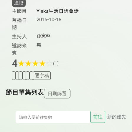
進階
主節目
Yinka生活日語會話
2016-10-18
首播日
期
孫寅華
主持人
無
邀訪來
賓
4
★
★
★
★
☆
(1)
逐字稿
節目單集列表
日期篩選
前往
新的優先