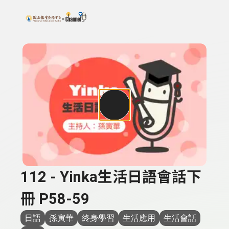
搜尋關鍵字：可輸入節目名稱、主持人或關鍵字
上方功能區塊
112 - Yinka生活日語會話下
冊 P58-59
日語
孫寅華
終身學習
生活應用
生活會話