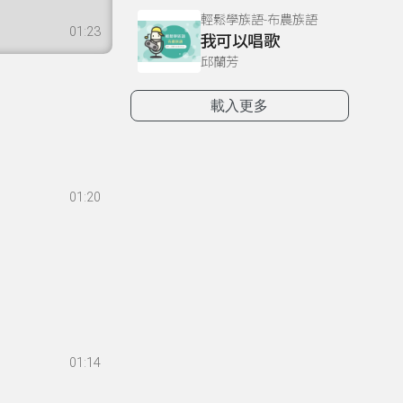
輕鬆學族語-布農族語
01:23
我可以唱歌
邱蘭芳
載入更多
01:20
01:14