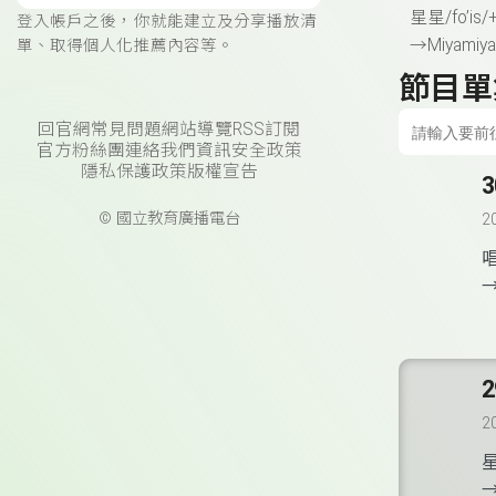
星星
/fo’is/
登入帳戶之後，你就能建立及分享播放清
→
Miyamiyat
單、取得個人化推薦內容等。
節目單
回官網
常見問題
網站導覽
RSS訂閱
官方粉絲團
連絡我們
資訊安全政策
隱私保護政策
版權宣告
3
© 國立教育廣播電台
2
2
2