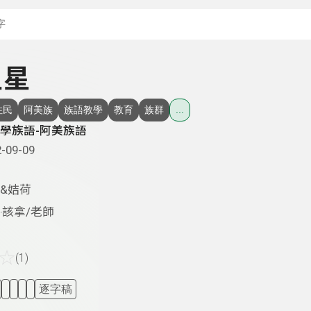
搜尋關鍵字：可輸入節
星星
住民
阿美族
族語教學
教育
族群
...
學族語-阿美族語
-09-09
&姞荷
‧該拿/老師
☆
(1)
逐字稿