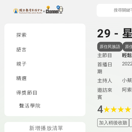
上方功能區塊
左側邊選單
29 - 
探索
原住民族語
原
語言
主節目
輕鬆
2022
親子
首播日
期
精選
小蔡
主持人
阿索
邀訪來
得獎節目
賓
聲活學院
4
★
★
★
★
加入稍後收聽
新增播放清單