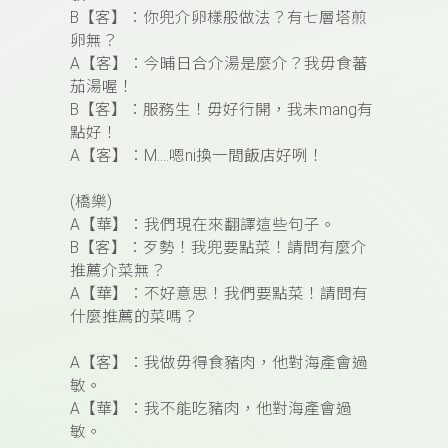
B
【客】
：你兜介卵樣般做法？有七層塔煎
卵
無？
A
【客】
：
今晡日合介湯是麼介？我毋食蕃
茄湯喔！
B
【客】
：服務生！毋好行開，我未mang有
點好！
A
【客】
：M….嗯ni換一間飯店好咧！
(
橋樂)
A
【華】
：我們現在來翻譯這些句子。
B
【客】
：
歹勢！我兜要點菜！請問有麼介
推薦介菜無？
A
【華】
：不好意思
！我們要點菜！請問有
什麼推薦的菜嗎？
A
【客】
：
我做毋得食豬肉，他對海產會過
敏。
A
【華】
：
我不能吃豬肉，他對海產會過
敏。