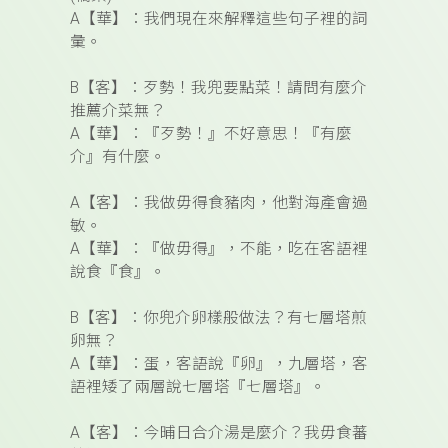
A
【華】
：我們現在來解釋這些句子裡的詞
彙。
B
【客】
：
歹勢！我兜要點菜！請問有麼介
推薦介菜無？
A
【華】
：『
歹勢！
』不好意思
！『有麼
介』有什麼。
A
【客】
：
我做毋得食豬肉，他對海產會過
敏。
A
【華】
：『
做毋得
』，
不能，吃在客語裡
說食『食』。
B
【客】
：你兜介卵樣般做法？有七層塔煎
卵
無？
A
【華】
：
蛋，
客語說『
卵
』，
九層塔，
客
語裡矮了兩層說
七層塔
『
七層塔
』。
A
【客】
：
今晡日合介湯是麼介？我毋食蕃