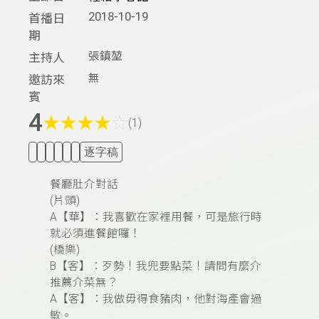
2018-10-19
首播日
期
張鎮堃
主持人
無
邀訪來
賓
4
★
★
★
★
☆
(1)
逐字稿
餐廳肚介對話
(
片頭)
A
【華】：我喜歡在家裡用餐，可是旅行時
就必須進餐館囉！
(
橋樂)
B
【客】
：
歹勢！我兜要點菜！請問有麼介
推薦介菜無？
A
【客】
：
我做毋得食豬肉，他對海產會過
敏。