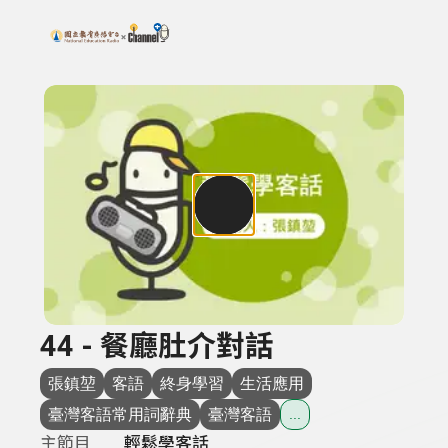
搜尋關鍵字：可輸入節目名稱、主持人或關鍵字
上方功能區塊
44 - 餐廳肚介對話
張鎮堃
客語
終身學習
生活應用
臺灣客語常用詞辭典
臺灣客語
...
主節目
輕鬆學客話