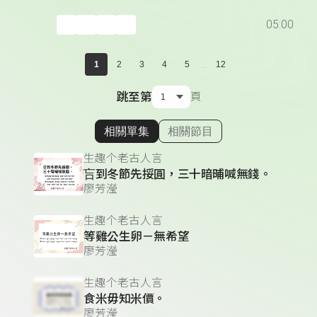
05:00
...
1
2
3
4
5
12
跳至第
頁
相關單集
相關節目
顯示相關單集
生趣个老古人言
吂到冬節先挼圓，三十暗晡喊無錢。
廖芳瀅
生趣个老古人言
等雞公生卵－無希望
廖芳瀅
生趣个老古人言
食米毋知米價。
廖芳瀅