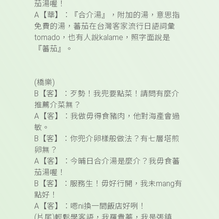
茄湯喔！
A
【華】
：『
合介湯
』，附加的湯，意思指
免費的湯，蕃茄在台灣客家流行日語詞彙
tomado，也有人說kalame，照字面說是
『蕃茄』。
(
橋樂)
B
【客】
：
歹勢！我兜要點菜！請問有麼介
推薦介菜無？
A
【客】
：
我做毋得食豬肉，他對海產會過
敏。
B
【客】
：你兜介卵樣般做法？有七層塔煎
卵
無？
A
【客】
：
今晡日合介湯是麼介？我毋食蕃
茄湯喔！
B
【客】
：服務生！毋好行開，我未mang有
點好！
A
【客】
：嗯ni換一間飯店好咧！
(
片尾
)
輕鬆學客語，我羅貴蓁，我是張鎮