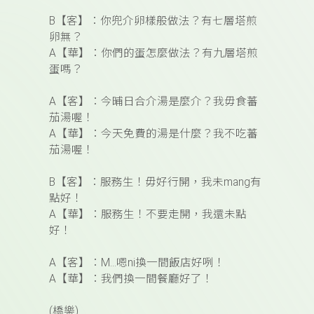
B
【客】
：你兜介卵樣般做法？有七層塔煎
卵
無？
A
【華】
：
你們的蛋怎麼做法？有九層塔煎
蛋
嗎？
A
【客】
：
今晡日合介湯是麼介？我毋食蕃
茄湯喔！
A
【華】
：
今天免費的湯是什麼？我不吃蕃
茄湯喔！
B
【客】
：服務生！毋好行開，我未mang有
點好！
A
【華】
：
服務生！不要走開，我還未點
好！
A
【客】
：M…嗯ni換一間飯店好咧！
A
【華】
：
我們換一間餐廳好了！
(
橋樂)