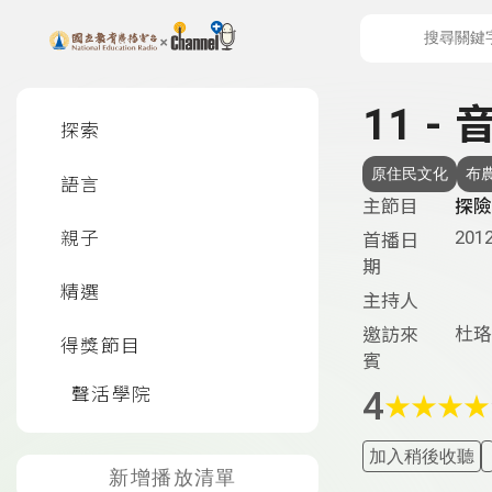
上方功能區塊
左側邊選單
11 -
探索
原住民文化
布
語言
主節目
探險
2012
親子
首播日
期
精選
主持人
杜珞
邀訪來
得獎節目
賓
聲活學院
4
★
★
★
★
加入稍後收聽
新增播放清單