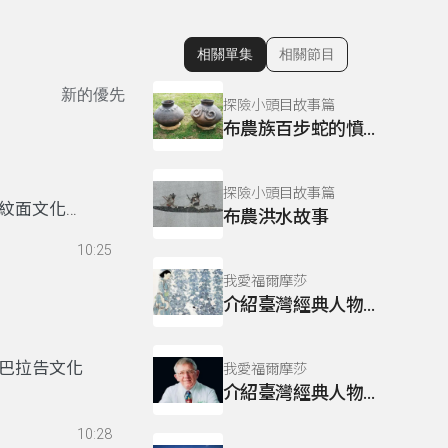
相關單集
相關節目
顯示相關單集
新的優先
探險小頭目故事篇
布農族百步蛇的憤怒
探險小頭目故事篇
紋面文化。
布農洪水故事
10:25
我愛福爾摩莎
介紹臺灣經典人物~林之助
巴拉告文化
我愛福爾摩莎
介紹臺灣經典人物~羅慧夫
10:28