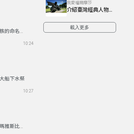
我愛福爾摩莎
介紹臺灣經典人物~朱銘
載入更多
族的命名方
10:24
大船下水祭
10:27
瑪雅斯比祭