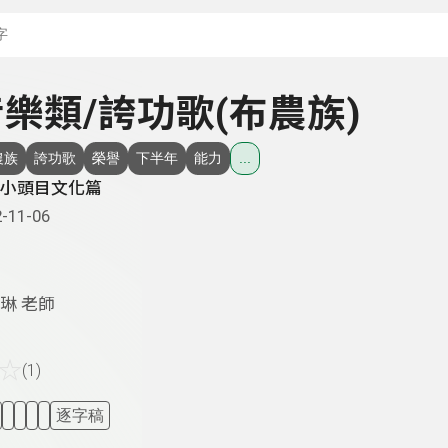
搜尋關鍵字：可輸入節
 音樂類/誇功歌(布農族)
農族
誇功歌
榮譽
下半年
能力
...
小頭目文化篇
-11-06
琳 老師
☆
(1)
逐字稿