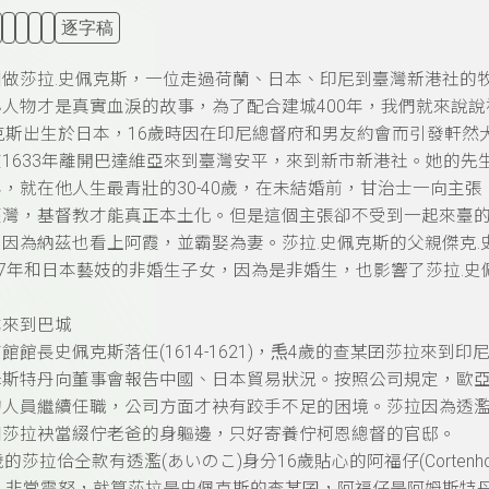
逐字稿
叫做莎拉.史佩克斯，一位走過荷蘭、日本、印尼到臺灣新港社的
人物才是真實血淚的故事，為了配合建城400年，我們就來說
克斯出生於日本，16歲時因在印尼總督府和男友約會而引發軒然
1633年離開巴達維亞來到臺灣安平，來到新市新港社。她的
，就在他人生最青壯的30-40歲，在未結婚前，甘治士一向主
臺灣，基督教才能真正本土化。但是這個主張卻不受到一起來臺
因為納茲也看上阿霞，並霸娶為妻。莎拉.史佩克斯的父親傑克
17年和日本藝妓的非婚生子女，因為是非婚生，也影響了莎拉.
本來到巴城
館長史佩克斯落任(1614-1621)，
𤆬4歲的查某囝莎拉來到印
姆斯特丹向董事會報告中國、日本貿易狀況。
按照公司規定，歐
的人員繼續任職，公司方面才袂有跤手不足的困境。
莎拉因為透濫
囝莎拉袂當綴佇老爸的身軀邊，只好寄養佇柯恩總督的官邸。
歲的莎拉佮仝款有透濫(
あいのこ)
身分16歲貼心的阿福仔(Corte