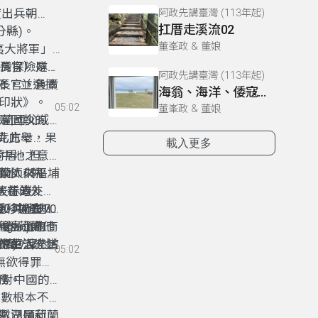
度出兵朝
阿政先講臺灣 (113年起)
扛厝走溪流02
分縣)。
董峯政 & 董娘
征夷大將軍」
台灣探險隊，
沙長官）是指
阿政先講臺灣 (113年起)
招降，並選擇
長官，負責
海翁、海洋、倭寇、契兄-01海翁
印狀》。
05:02
董峯政 & 董娘
是固執的宋
荷蘭國父威
宋克此舉，果
《北方七
載入更多
荷盾，但在
海中地之意)
荷蘭人與平埔
牧師來福爾
淡水，就用
中，在港外發
今天赤崁
強新的友
名。中國知
遷移過去，
，In有70
和其他地方
關係，要到
線尾島上的商
gan)向他
後，還有28
為。對荷蘭拄
帝國的朝
性情，又對
的生活。這
。)
掠華人充當
議荷方亂使
05:02
著無欲得罪大
務。
開對中國的
人數根本不成
數已是荷蘭
澎湖順利轉