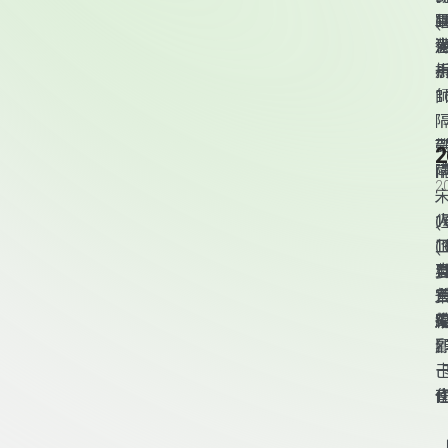
(
（
2
(
郝
顧
卡