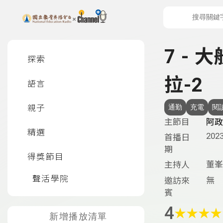
上方功能區塊
左側邊選單
7 -
探索
拉-2
語言
親子
通勤
充電
閱
主節目
阿政
精選
2023
首播日
期
得獎節目
董峯
主持人
聲活學院
無
邀訪來
賓
4
★
★
★
★
新增播放清單