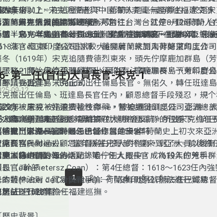
軍的十倍以上。在這種情形下，荷蘭人是毫無勝算的，於是宋
到大員來。
1624年8月17，宋克派使者與中國海商李旦一起前往福建交
臺文)
澎湖，轉進大員(福爾摩沙)的決定。
意荷蘭人在拆城離開澎湖後，可前往台灣。就佇8月26荷蘭人
荷人將首先佔領的地區統稱為「台江」。台江是一個港灣，台
馬丁．宋克來大員進前ê經歷
拆城，宋克本人則在8月30抵達台灣，指揮屬下在北線尾（Bass
一個半島，半島上有七個山丘，從北往南稱為一鯤身、二鯤身
小結：1619年追隨費德烈來到印尼摩鹿加群島。1621年，宋
馬丁．宋克（Martinus Sonck）出身於法學院，出業以後，
島上興建商館。並在之前毀棄的城堡遺址上重建城堡，名奧倫
在一鯤身建築了安平城，安平城之北另有一沙洲稱為「北線尾
出征「班達島」，1622年出任「倫島」長官，後再出任「班
師、法官ê工課，為欲追求較大ê發展，就加入荷蘭東印度公司
1618年，奉東印度公司指派，離開荷蘭來到南非好望角工作。
Orangien）。
(Baxemboy)。如今台江的海灣已成為陸地，全計入為台南市
1624年，擔任大員首任長官。
隔冬（1619年）宋克追隨費德烈東來，頭先佇摩鹿加群島（
帶服務，開始伊佮亞洲ê淵源，因為有法律ê專長，予東印度
到了1621年，宋克追隨顧恩出征印尼．摩鹿加群島（芳料群
26- 第一任(首任)大員長官-宋克-1
『評議委員』。
南部）─班達島（Banda）。
隔冬（1622年）宋克正式出任倫島長官。無偌久，轉任班達島
025-09-12
宋克擔出任倫島、班達島長官任內，顧恩總督手段殘忍，規个
人跤兜被屠殺，好運抾著性命--ê，被迫遷徙到爪哇、澎湖、
1623年，宋克被指浪費槍枝彈藥，暫被調回印度公司亞洲總
臺文)
工。島嶼覕起來ê住民，毋甘願就揣機會反抗，所致宋克擔任
(今雅加達)。調查後還其清白。
1623年，荷蘭艦隊司令雷爾森在大明帝國軍隊的包圍下，向
〔人物介紹〕
直佇戰鬥緊張ê局面。
要求撤出澎湖。這時繼任巴城總督是卡本特。
〔補充〕宋克長官對顧恩總督作風的反省
特曼（Cornelis de Houtman）：1595年荷蘭史上初次來
宋克長官，對過去顧恩總督烏白掠人的作為，到了大員以後有
首席商務員。
費德烈（Frederik）：當年綴著兄哥郝特曼來到亞洲。前後
給卡本特總督的報告中記錄：
荷蘭人佇中國沿海的活動，咱佇別人眼中，成為殺人的兇手、
摩鹿加島ê長官。
宋克（Martinus Sonck）：第一任大員長官，1619年佇芳
者。對中國採取的武力行動，依我之見，過於強硬和殘忍，這
烈長官ê幹部。
恩（Jan Pietersz Coan）：第4任總督：1618～1623任
1
2
3
4
5
6
也無法獲得中國貿易。
己的叢林法則：貿易與戰爭論─「沒有戰爭就無法進行貿易。
本特(Pieter de Carpentier)：荷蘭東印度公司第5任巴
也無法遂行戰爭」。
任第6任巴城總督。
南居益：1623年擔任福建巡撫。
〔歷史背景〕