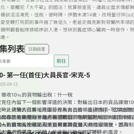
oen）非常震怒，就算莎拉是史佩克斯的查某囝，阿福仔是阿姆斯
風化，是觸犯『大不敬』的國法！就算檢查官、議員出面求情都
桶欲活活淹死，佳哉，彼時陣，伊猶未滿14歲，改用箠仔捽(sut
說愛受鞭打刑罰的事件過了無偌久，老爸史佩克斯對荷蘭所率領
鏡咧觀看船隊排順序欲入港，想袂到舊症頭心臟病一時發作，煞當場
2歲。
集列表
日期篩選
前往
30- 第一任(首任)大員長官-宋克-5
025-09-12
☉徵收10﹪的貨物輸出稅：什一稅
宋克任內留下一個影響深遠的決策：對輸出日本的貨品課徵10
稅。此決策的背景，乃因荷方來大員後，興建各項『公共設施
此時，荷蘭人已將福爾摩莎視為自己的領土(地盤)，就開始對
此交易的外商使用，藉此籌措費用，理所當然。
莎的各國船隻進行管理，巴達維亞下令宋克對購買大員貨物的
1625年，有兩艘日本船帶著7萬兩銀的資金到大員來購買絲織
10﹪的貨物輸出稅，用來支付東印度公司的防禦開支，並抑
日人收取10﹪的輸出稅，日商認為荷蘭人無理由收稅，因為
（一）日本人比荷蘭人還要早來到大員。
『大員』的貿易。荷蘭人的收稅行動引起了不小的風波。
592年豐臣秀吉(Toyotomi Hideyoshi)出兵朝鮮。