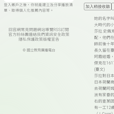
登入帳戶之後，你就能建立及分享播放清
加入稍後收聽
單、取得個人化推薦內容等。
她的名字
大時代的小
回官網
常見問題
網站導覽
RSS訂閱
莎拉.史佩
官方粉絲團
連絡我們
資訊安全政策
配，他們在
隱私保護政策
版權宣告
師前後十年
© 國立教育廣播電台
長久留在
阿霞結婚，
傑克在16
(臺文)
莎拉對日
日本荷蘭商館
去荷蘭阿
洲有家眷
右的查某
有一工12