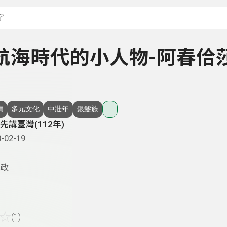
搜尋關鍵字：可輸入節
 大航海時代的小人物-阿春佮
讀
多元文化
中壯年
銀髮族
...
先講臺灣(112年)
-02-19
政
☆
(1)