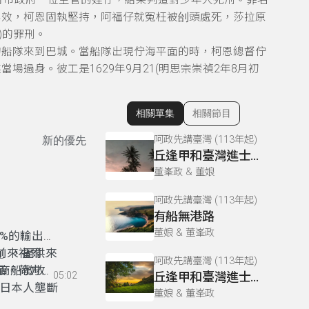
特丹市政府一位主管的姪仔，結果判這對少年人死刑。罪名
無效，柯恩固執堅持，阿福仔就冤枉被刣頭處死，莎拉原
)的罪刑。
的船隊來到巴城。當船隊出現佇海平面的時，柯恩總督佇
過身。彼工是1629年9月21(明思宗崇禎2年8月初
相關單集
相關節目
顯示相關單集
阿政先講臺灣 (113年起)
新的優先
丘逢甲和臺灣進士01
董峯政 & 董娘
阿政先講臺灣 (113年起)
有船無港路
董娘 & 董峯政
%的輸出
』，提供來
前來福爾摩
阿政先講臺灣 (113年起)
商船徵收
品，荷方向
05:02
丘逢甲和臺灣進士02
制日本人壟斷
董娘 & 董峯政