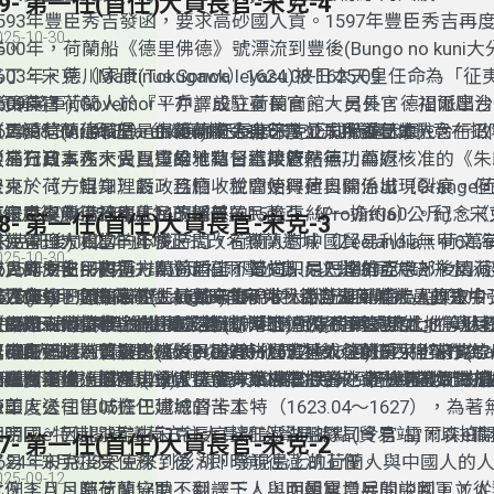
29- 第一任(首任)大員長官-宋克-4
1593年豐臣秀吉發函，要求高砂國入貢。1597年豐臣秀吉再
025-10-30
鮮。
600年，荷蘭船《德里佛德》號漂流到豐後(Bungo no kuni大
603年，德川家康(Tokugawa Ieyasu)被日本天皇任命為「
丁．宋克（Martinus Sonck）1624.08-1625.09
(簡稱將軍)。
1609年，荷蘭人於『平戶』設立荷蘭商館。另外，德川派出
大員長官（Governor，亦譯成駐臺長官、大員長官、福爾摩
有馬晴信(Arima Harunobu)接受訓令書，派兵前臺灣，意在
（二）荷蘭建城堡是保護荷蘭人自己，並未保護日本人。
台灣受荷蘭佔領時，由荷蘭聯合東印度公司所委任的駐台行政
1624.08.30（拜五）台灣第1任長官宋克正式抵達大員。
中、日商人在大員互市的地點。結果依然無功而返。
（三）日本人來大員貿易，有日本政府─德川幕府核准的《朱
全島行政事務，受巴達維雅總督直接管轄。
〔補充〕
後來，荷方自知理虧，且怕收稅會使得荷日關係出現裂痕。但
宋克於《一鯤身》設政務廳，並開始興建奧倫治城（Orange
克還是沒收了日本人私下採買的15擔生絲(一擔約60公斤)。
☉宋克與新港社原住民的關係
廉一世：奧倫治親王），
5個月後)1625年1月24改稱普羅民西亞（Provintia）。紀念
28- 第一任(首任)大員長官-宋克-3
然使得日方相當的不悅。
宋克管理大員的一年多時間，荷蘭人對中國貿易利純無甲6萬
省》。
(宋克死後)1627年此城正式改名熱蘭遮城（Zeelandia，荷文
025-10-30
大員的支出卻超過11萬荷盾，不過這只是短期的赤字，後因
宋克見原住民與荷方關係頗佳，曾向印尼巴達維亞總部，請派
城，即今安平古堡。
1625年1月，宋克決議立足福爾摩沙島，以北線尾欠缺汫水／
族人交好，開始掌控大員貿易後，收入狀況便轉虧為盈了。
摩沙傳教，但在宋克生前並未實現。
1625年9月14日荷蘭駐大員長官宋克，從澎湖回航大員的途
15匹(疋)印度棉花布(Cangan)向新港社西拉雅平埔族人換取
宋克書信巴城報告：「1625年1月15我親自去新港社，要去加
臺文)
生船難，被搶救上岸，3工後（9月17）仍不幸去世。
(台灣，三國東吳孫權稱『夷洲』、隋朝焬帝稱『流求』等地
（Saccam）一帶的土地，建造市街，並將北線尾島上的漢人
誼…隔日就離開，並邀請該社(新港社)所有的頭領來此地。1月20
宋克來到大員後，向巴城建議：「班達人，不管男女，在班達
☉雷爾森司令奉命在中國沿海抓華工
道台灣的名稱，不等同於統轄臺灣。中國與臺灣真正發生密切
此市街稱之為普羅民遮（Provintia）。另外，荷蘭人也將北
位ê頭人來我們這裡，我親切款待他們之後，用15匹棉花布(Can
要被處死的，可以送來大員這裡耕種農地或築城。
普羅民遮城，建為市鎮後，即有一處班達人住的房子，宋克亡
04任巴城總督顧恩(1618-1623／1627～1629)任內強勢作
明朝中末葉以後。中國統治臺灣要到1684年，康熙22年大清
館遷往奧倫治城。
們購買一塊…土地。…他們是親切和譪的民族，若懂得他們的
位在台工作。可見班達人在台有如被扣押的外勞，過著奴隸船
(倫島不遠處是艾島(Ay)，大員末代長官揆一，即被流放到該島
佔領澎湖後，艦隊司令官雷爾森奉柯恩總督之命在中國沿海捕
大明國福建巡撫南居益派特使，1624年1月來到巴城交涉，抗
代。)
他們略施小惠，那就可以跟他們來往相處了。」
就是大員《烏鬼》的前身。
勞工，送往巴城擔任建城的苦工。
掠華人。
東印度公司第05任巴城總督卡本特（1623.04～1627），為
明帝國，因此決定由宋克長官接任澎湖艦隊司令官-雷爾森ê職
大明國ê特使閣建議荷方往大員開設貿易據點(貿易站)，以拍
27- 第一任(首任)大員長官-宋克-2
貿易。宋克接受任務了後，即時前往澎湖上任。
1624年8月初3宋克來到澎湖，發現島上的荷蘭人與中國人的
025-09-12
比例，八月時荷蘭守軍不到一千人，而屢屢增兵的中國軍，人
就佇李旦、鄭芝龍協助、翻譯下，與明朝官員展開談判，並從