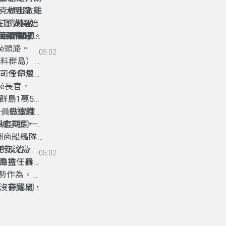
克做出撤離
涉，大明國同
在澎湖開始
江的外圍有
emboy）
至七鯤身。
克追隨顧恩
佇荷蘭擔任律
治城
」
達島」長官。
ê頭路。
05:02
。
芳料群島）一
公司任命做
島，今印尼東
ê長官。
群島1萬5千
大員做奴隸
部─巴達維亞
長官期間一
巴城求援，並
亞洲商船艦隊
所反省，送
擔任安汶島、
05:02
海盜、暴力
料群島擔任費德
樣我們永遠
內強勢作為。自
沒有貿易，
城總督。顧恩閣接