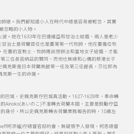
牧師娘。我們都知道小人在時代中總是容易被輕忽，其實
說被忽略的小人物。
大波。她在1633年在巴達維亞和甘治士結婚，兩人是老少
先生甘治士是荷蘭首任也是臺灣第一代牧師，他在臺擔任牧
張，在臺的宣教士、牧師應該想辦法和當地女子結婚，才能
的第三任長官納茲的贊同，而他也無緣和心儀的新港女子
.史佩克斯是日本荷蘭商館第一任及第三任館長，莎拉即為
史佩克斯一生的命運。
尼的巴城，
史佩克斯佇巴城真活動。1627-1628年，奉命轉
亞的
Ainoko(
あいのこ)不准轉去荷蘭本國，主要是鼓勵佇亞
的身分，所以史佩克斯轉去荷蘭業務報告的時，10歲左
nhoeff柯添福)佇總督官邸約會，無疑悟予人發現，柯恩總督