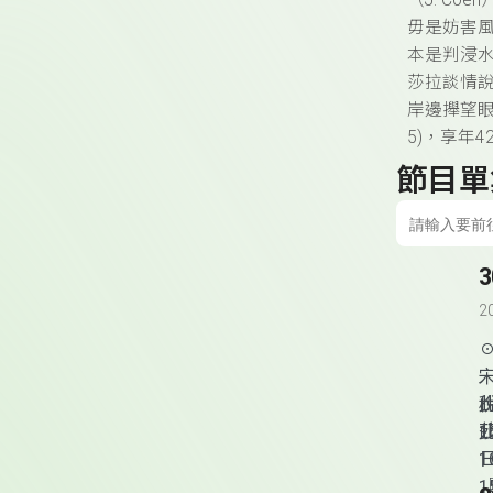
（J. C
毋是妨害
本是判浸水
莎拉談情
岸邊攑望眼
5)，享年4
節目單
2
1