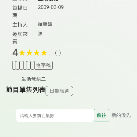
2009-02-09
首播日
期
羅勝雄
主持人
無
邀訪來
賓
4
★
★
★
★
☆
(1)
逐字稿
生活俄語二
節目單集列表
日期篩選
前往
新的優先