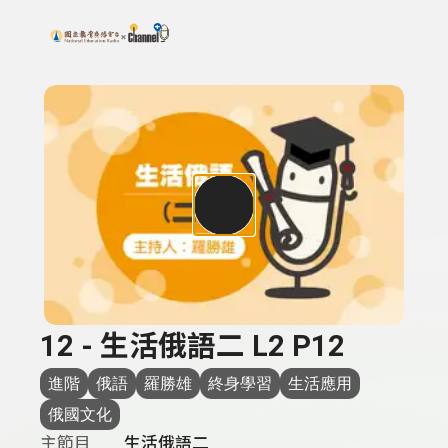
搜尋關鍵字：可輸入節目名稱、主持人或關鍵字
上方功能區塊
12 - 生活俄語二 L2 P12
進階
俄語
羅勝雄
終身學習
生活應用
俄國文化
主節目
生活俄語二