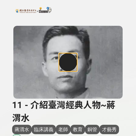
搜尋關鍵字：可輸入節目名稱、主持人或關鍵字
上方功能區塊
11 - 介紹臺灣經典人物~蔣
渭水
蔣渭水
臨床講義
老師
教育
銅管
才藝秀