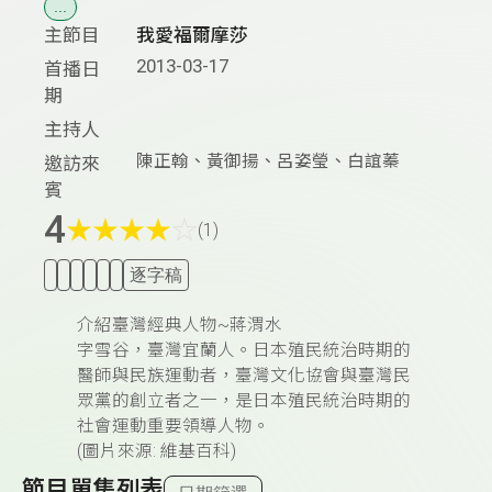
...
主節目
我愛福爾摩莎
2013-03-17
首播日
期
主持人
陳正翰、黃御揚、呂姿瑩、白誼蓁
邀訪來
賓
4
★
★
★
★
☆
(1)
逐字稿
介紹臺灣經典人物~蔣渭水
字雪谷，臺灣宜蘭人。日本殖民統治時期的
醫師與民族運動者，臺灣文化協會與臺灣民
眾黨的創立者之一，是日本殖民統治時期的
社會運動重要領導人物。
(圖片來源: 維基百科)
節目單集列表