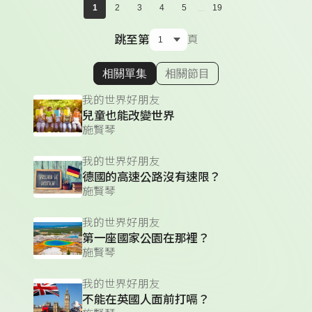
...
1
2
3
4
5
19
跳至第
頁
相關單集
相關節目
顯示相關單集
我的世界好朋友
兒童也能改變世界
施賢琴
我的世界好朋友
德國的高速公路沒有速限？
施賢琴
我的世界好朋友
第一座國家公園在那裡？
施賢琴
我的世界好朋友
不能在英國人面前打嗝？