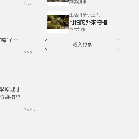
燕柔姐姐
26:39
遊樂園告訴
生活科學小達人
可怕的外來物種
燕柔姐姐
嗶"了一聲
載入更多
詳盡的解
26:20
學原理才能
防護措施
25:53