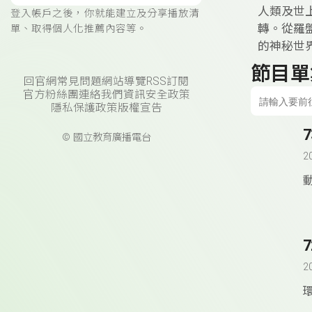
人類及世
登入帳戶之後，你就能建立及分享播放清
轉。從羅
單、取得個人化推薦內容等。
的神秘世
節目單
回官網
常見問題
網站導覽
RSS訂閱
官方粉絲團
連絡我們
資訊安全政策
隱私保護政策
版權宣告
© 國立教育廣播電台
2
2