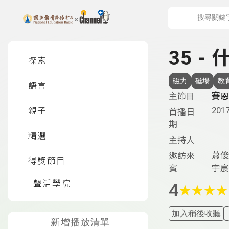
上方功能區塊
左側邊選單
35 -
探索
磁力
磁場
教
語言
主節目
賽恩
2017
親子
首播日
期
精選
主持人
蕭俊
邀訪來
得獎節目
賓
宇宸
聲活學院
4
★
★
★
★
加入稍後收聽
新增播放清單