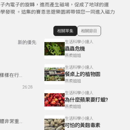
原子內電子的旋轉，進而產生磁場，促成了地球的運
學發現 。這集的賽恩思遊樂園將帶領您一同進入磁力
相關單集
相關節目
顯示相關單集
生活科學小達人
新的優先
蟲蟲危機
燕柔姐姐
生活科學小達人
餐桌上的植物園
樣樣在行，
燕柔姐姐
26:28
生活科學小達人
為什麼蘋果要打蠟?
燕柔姐姐
生活科學小達人
體非常重要
可怕的黃麴毒素
滅不正常的