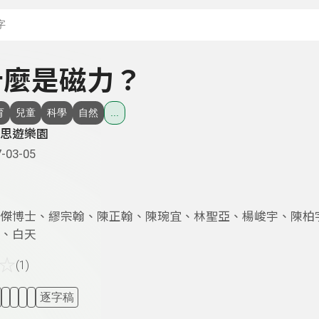
搜尋關鍵字：可輸入節
 什麼是磁力？
育
兒童
科學
自然
...
思遊樂園
-03-05
傑博士、繆宗翰、陳正翰、陳琬宜、林聖亞、楊峻宇、陳柏
、白天
☆
(1)
逐字稿