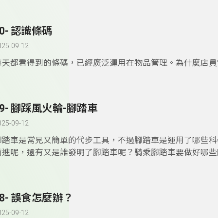
細胞。要如何對抗病菌入侵、增強免疫力呢？讓這集的賽恩思
你。
70- 認識條碼
025-09-12
每天都看得到的條碼，已經廣泛運用在物品管理。為什麼店員"
之後，就可以知道物品的資訊? 這集的賽恩思遊樂園幫你做最
釋。
69- 腳踩風火輪-腳踏車
025-09-12
腳踏車是常見又簡單的代步工具，不過腳踏車是運用了哪些科
前進呢，還有又是誰發明了腳踏車呢？騎乘腳踏車要做好哪些
呢？想知道一定不能錯過這集的賽恩思遊樂園。
68- 誤食怎麼辦？
025-09-12