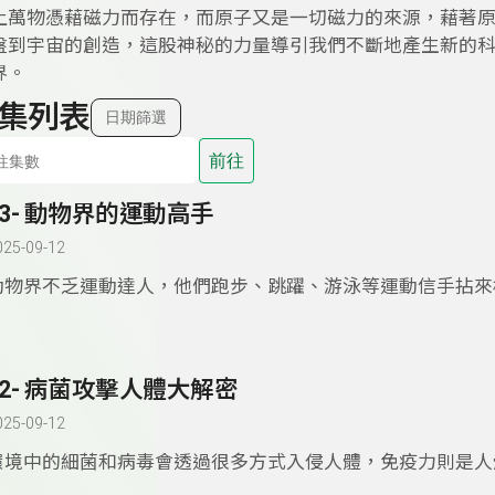
上萬物憑藉磁力而存在，而原子又是一切磁力的來源，藉著
盤到宇宙的創造，這股神秘的力量導引我們不斷地產生新的科
界。
集列表
日期篩選
前往
73- 動物界的運動高手
025-09-12
動物界不乏運動達人，他們跑步、跳躍、游泳等運動信手拈來
一起來看看動物運動高手們的矯健身姿吧。
72- 病菌攻擊人體大解密
025-09-12
環境中的細菌和病毒會透過很多方式入侵人體，免疫力則是人
的防禦系統，主要作用就是對抗細菌、病毒，特別是監視、消