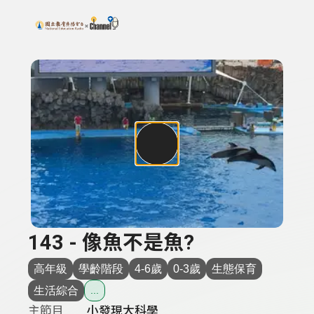
搜尋關鍵字：可輸入節目名稱、主持人或關鍵字
上方功能區塊
143 - 像魚不是魚?
高年級
學齡階段
4-6歲
0-3歲
生態保育
生活綜合
...
主節目
小發現大科學