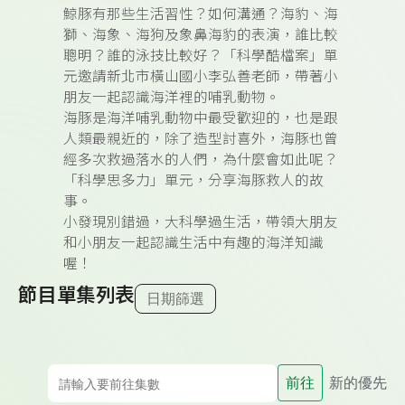
鯨豚有那些生活習性？如何溝通？
海豹、海
獅、海象、海狗及象鼻海豹的表演，誰比較
聰明？誰的泳技比較好？「科學酷檔案」單
元
邀請新北市橫山國小李弘善老師，帶著小
朋友一起認識海洋裡的哺乳動物。
海豚是海洋哺乳動物中最受歡迎的，也是跟
人類最親近的，除了造型討喜外，海豚也曾
經多次救過落水的人們，為什麼會如此呢？
「科學思多力」單元，分享海豚救人的故
事。
小發現別錯過，大科學過生活，
帶領大朋友
和小朋友一起認識生活中有趣的海洋知識
喔！
節目單集列表
日期篩選
前往
新的優先