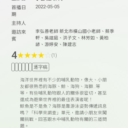
2022-05-05
首播日
期
主持人
李弘善老師 新北市橫山國小老師、蔡季
邀訪來
軒、吳誼庭、洪子文、林芳如、黃柏
賓
諺、游婷安、陳建志
4
★
★
★
★
☆
(1)
逐字稿
海洋世界裡有不少的哺乳動物，像大、小朋
友都很熟悉的海豚、鯨、海狗、海獅…等
等，有些哺乳動物跟人的關係很密切，甚至
還成為遊樂世界裡的最佳表演者呢！
鯨魚是不是魚？
海豚是靠游泳姿勢傳遞訊息
嗎？「科學來調查」單元，邀請小朋友來闖
關挑戰，回答跟水中哺乳動物有關的三道問
題。