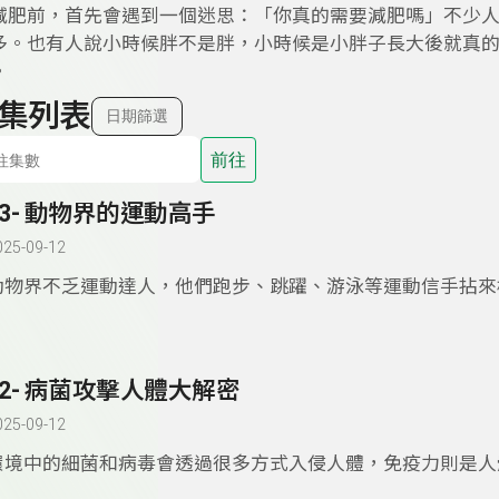
減肥前，首先會遇到一個迷思：「你真的需要減肥嗎」不少
多。也有人說小時候胖不是胖，小時候是小胖子長大後就真
。
集列表
日期篩選
前往
73- 動物界的運動高手
025-09-12
動物界不乏運動達人，他們跑步、跳躍、游泳等運動信手拈來
一起來看看動物運動高手們的矯健身姿吧。
72- 病菌攻擊人體大解密
025-09-12
環境中的細菌和病毒會透過很多方式入侵人體，免疫力則是人
的防禦系統，主要作用就是對抗細菌、病毒，特別是監視、消