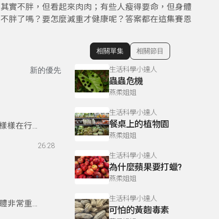
人其實不胖，但看起來肉肉；有些人瘦得要命，但身體
的不胖了嗎？要怎麼減重才健康呢？答案都在這集賽恩
相關單集
相關節目
顯示相關單集
生活科學小達人
新的優先
蟲蟲危機
燕柔姐姐
生活科學小達人
餐桌上的植物園
樣樣在行，
燕柔姐姐
26:28
生活科學小達人
為什麼蘋果要打蠟?
燕柔姐姐
生活科學小達人
體非常重要
可怕的黃麴毒素
滅不正常的