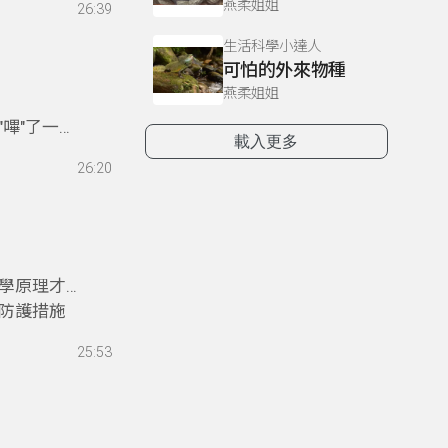
燕柔姐姐
26:39
遊樂園告訴
生活科學小達人
可怕的外來物種
燕柔姐姐
嗶"了一聲
載入更多
詳盡的解
26:20
學原理才能
防護措施
25:53