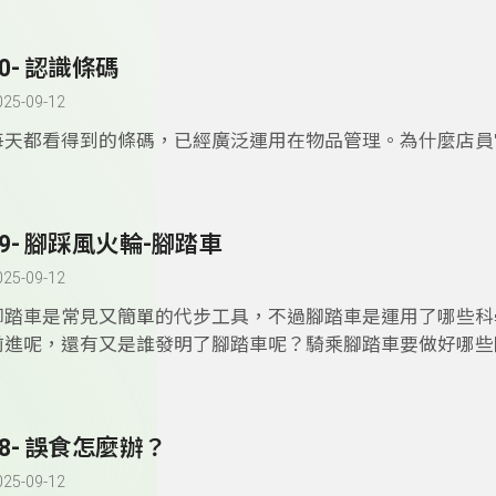
細胞。要如何對抗病菌入侵、增強免疫力呢？讓這集的賽恩思
你。
70- 認識條碼
025-09-12
每天都看得到的條碼，已經廣泛運用在物品管理。為什麼店員"
之後，就可以知道物品的資訊? 這集的賽恩思遊樂園幫你做最
釋。
69- 腳踩風火輪-腳踏車
025-09-12
腳踏車是常見又簡單的代步工具，不過腳踏車是運用了哪些科
前進呢，還有又是誰發明了腳踏車呢？騎乘腳踏車要做好哪些
呢？想知道一定不能錯過這集的賽恩思遊樂園。
68- 誤食怎麼辦？
025-09-12