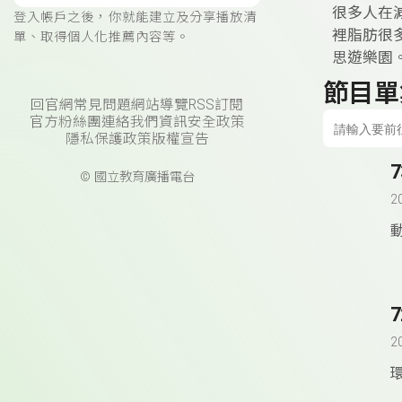
很多人在
登入帳戶之後，你就能建立及分享播放清
裡脂肪很
單、取得個人化推薦內容等。
思遊樂園
節目單
回官網
常見問題
網站導覽
RSS訂閱
官方粉絲團
連絡我們
資訊安全政策
隱私保護政策
版權宣告
© 國立教育廣播電台
2
2