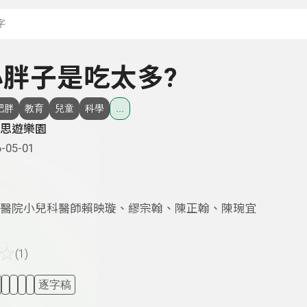
搜尋關鍵字：可輸入節
 小胖子是吃太多?
肥胖
教育
兒童
科學
...
思遊樂園
-05-01
醫院小兒科醫師賴映璇、繆宗翰、陳正翰、陳琬宜
☆
(1)
逐字稿