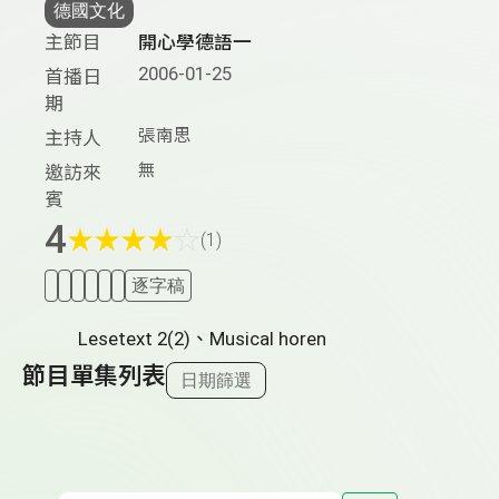
德國文化
主節目
開心學德語一
2006-01-25
首播日
期
張南思
主持人
無
邀訪來
賓
4
★
★
★
★
☆
(1)
逐字稿
Lesetext 2(2)、Musical horen
節目單集列表
日期篩選