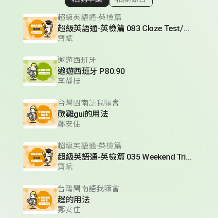
顯示相關單集
超級英語通-英檢篇
超級英語通-英檢篇 083 Cloze Test/段落填空-13
齊斌
遨遊西班牙
遨遊西班牙 P80.90
李靜枝
台灣閩南語我嘛會
歕雞gui的用法
鄭安住
超級英語通-英檢篇
超級英語通-英檢篇 035 Weekend Trip- 週末旅遊
齊斌
台灣閩南語我嘛會
趖的用法
鄭安住