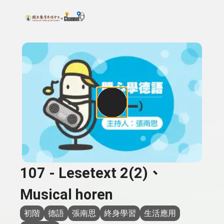
搜尋關鍵字：可輸入節目名稱、主持人或關鍵字
上方功能區塊
107 - Lesetext 2(2)、
Musical horen
初階
德語
張南思
終身學習
生活應用