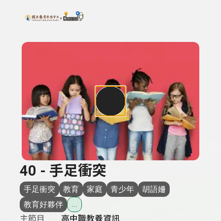
搜尋關鍵字：可輸入節目名稱、主持人或關鍵字
上方功能區塊
40 - 手足衝突
手足衝突
教育
家庭
青少年
胡語姍
教育好夥伴
...
主節目
高中職教養資訊