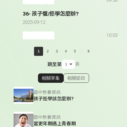
09:38
36- 孩子懼/拒學怎麼辦?
2025-09-12
10:03
...
1
2
3
4
5
8
跳至第
頁
相關單集
相關節目
顯示相關單集
國中教養資訊
孩子拒學該怎麼辦?
國中教養資訊
當更年期遇上青春期