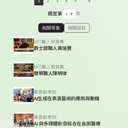
...
1
2
3
4
5
9
跳至第
頁
相關單集
相關節目
顯示相關單集
MIT職人寫真集
爵士鼓職人黃瑞豐
MIT職人寫真集
聲樂職人陳明律
青春創學院
AI生成在表演藝術的應用與動機
青春創學院
AI 與多媒體影音結合在長照醫療