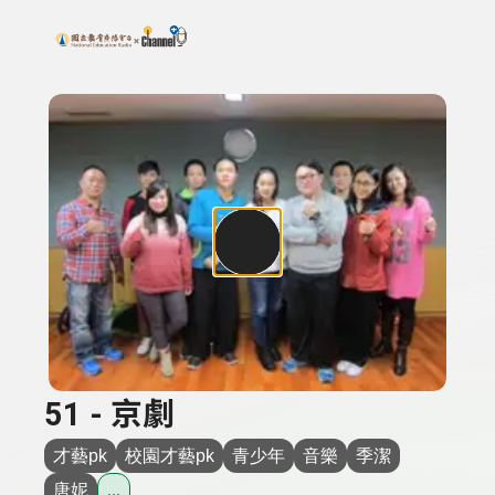
搜尋關鍵字：可輸入節目名稱、主持人或關鍵字
上方功能區塊
51 - 京劇
才藝pk
校園才藝pk
青少年
音樂
季潔
唐妮
...