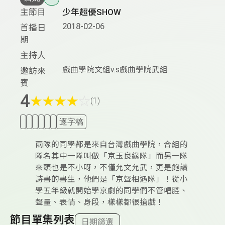
主節目
少年超優SHOW
2018-02-06
首播日
期
主持人
戲曲學院文組v.s戲曲學院武組
邀訪來
賓
4
★
★
★
★
☆
(1)
逐字稿
兩隊的同學都是來自台灣戲曲學院，合組的
隊名其中一隊叫做「京玉良緣隊」而另一隊
來頭也是不小呀，不僅允文允武，更是飽讀
詩書的書生，他們是「京聲相遇隊」！從小
學五年級就開始學京劇的同學們不管唱腔、
聲量、表情、身段，樣樣都很搶戲！
節目單集列表
日期篩選