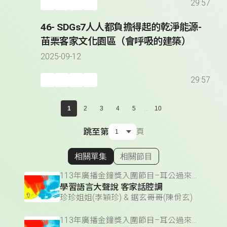
29:57
46- SDGs7人人都負擔得起的乾淨能源-
苗栗客家文化園區（會呼吸的建築）
2025-09-12
29:57
...
1
2
3
4
5
10
跳至第
頁
相關單集
相關節目
顯示相關單集
113年廣播金鐘獎入圍節目–耳公過來聽(兒童節目主持人獎)
學習語言大聲說 客家話腔調
珍珍姐姐(李穎珍) & 鋸玄哥哥(陳佾玄)
113年廣播金鐘獎入圍節目–耳公過來聽(兒童節目主持人獎)