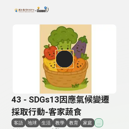
搜尋關鍵字：可輸入節目名稱、主持人或關鍵字
上方功能區塊
43 - SDGs13因應氣候變遷
採取行動-客家蔬食
客語
地球
生活
教學
教育
家庭
...