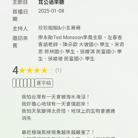
主節目
耳公過來聽
2025-01-08
首播日
期
珍珍姐姐&小玄哥哥
主持人
廖永勛Ted Monsoon季風主廚、左春香
邀訪來
客語老師、陳朵歆 大坡國小 學生、宋奇
賓
恩 新林國小 學生、張媛淇 民富國小 學
生、張峻褆 民富國小 學生
4
★
★
★
★
☆
(1)
逐字稿
我怕台灣有一天會被海水淹沒！
我好擔心地球有一天會燒起來！
我怕天氣變得太奇怪，地球上的生物會通通
消失
最近極端氣候現象越來越嚴重了！