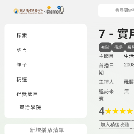
上方功能區塊
左側邊選單
7 - 
探索
初階
俄語
羅
語言
主節目
生活
2008
親子
首播日
期
精選
羅勝
主持人
無
邀訪來
得獎節目
賓
聲活學院
4
★
★
★
★
加入稍後收聽
新增播放清單