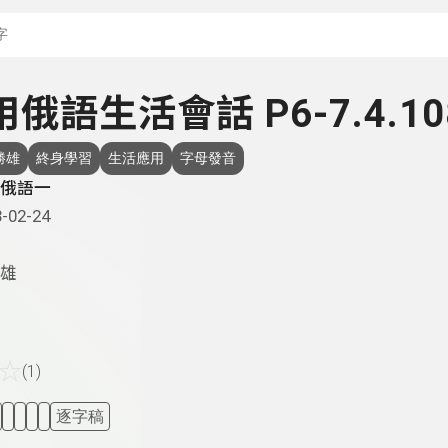
搜尋關鍵字：可輸入節
實用俄語生活會話 P6-7.4.10
勝雄
終身學習
生活應用
字母發音
俄語一
-02-24
雄
☆
(1)
逐字稿