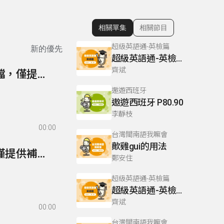
相關單集
相關節目
顯示相關單集
超級英語通-英檢篇
新的優先
超級英語通-英檢篇 083 Cloze Test/段落填空-13
齊斌
85- 實用俄語生活會話第一冊勘誤表(本講次無音檔，僅提供勘誤表)
遨遊西班牙
遨遊西班牙 P80.90
李靜枝
00:00
台灣閩南語我嘛會
歕雞gui的用法
84- 實用俄語生活會話補充講義(本講次無音檔，僅提供補充講義)
鄭安住
超級英語通-英檢篇
超級英語通-英檢篇 035 Weekend Trip- 週末旅遊
齊斌
00:00
台灣閩南語我嘛會