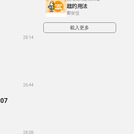
趖的用法
鄭安住
載入更多
28:14
26:44
07
28:08