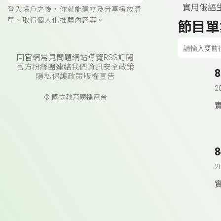
實用俄語
登入帳戶之後，你就能建立及分享播放清
單、取得個人化推薦內容等。
節目單
回官網
常見問題
網站導覽
RSS訂閱
官方粉絲團
連絡我們
資訊安全政策
隱私保護政策
版權宣告
2
© 國立教育廣播電台
2