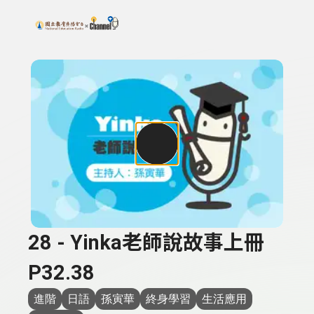
搜尋關鍵字：可輸入節目名稱、主持人或關鍵字
上方功能區塊
28 - Yinka老師說故事上冊
P32.38
進階
日語
孫寅華
終身學習
生活應用