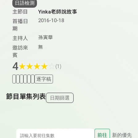
日語檢測
主節目
Yinka老師說故事
2016-10-18
首播日
期
孫寅華
主持人
無
邀訪來
賓
4
★
★
★
★
☆
(1)
逐字稿
節目單集列表
日期篩選
前往
新的優先