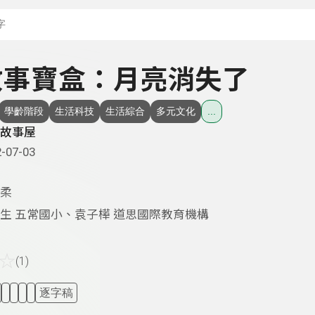
搜尋關鍵字：可輸入節
- 故事寶盒：月亮消失了
學齡階段
生活科技
生活綜合
多元文化
...
故事屋
-07-03
柔
生 五常國小、袁子樺 道思國際教育機構
☆
(1)
逐字稿