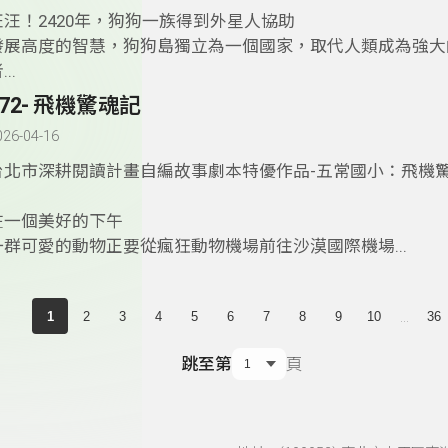
汪汪！2420年，狗狗一族得到外星人協助
發展高度的智慧，狗狗島獨立為一個國家，取代人類成為強大
...
172- 飛機驚魂記
026-04-16
台北市深耕閱讀計畫自編故事劇本特優作品-五常國小：飛機
­在一個美好的下午
一群可愛的動物正要從瘋狂動物機場前往沙漠國際機場...
...
1
2
3
4
5
6
7
8
9
10
36
跳至第
頁