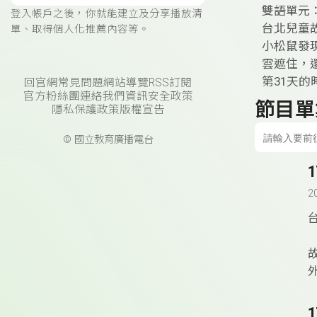
雙語單元
登入帳戶之後，你就能建立及分享播放清
台北兒童
單、取得個人化推薦內容等。
小松鼠發
雲遮住，
第31天的
回官網
常見問題
網站導覽
RSS訂閱
官方粉絲團
連絡我們
資訊安全政策
節目單
隱私保護政策
版權宣告
© 國立教育廣播電台
2