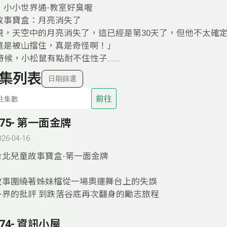
：小小世界通-教室好臭喔
故事寶盒：月亮消失了
現，天空中的月亮消失了，這已經是第30天了，但他不太確
還是被山擋住，真是奇怪啊！」
時候，小松鼠有點耐不住性子......
集列表
日期篩選
前往
175- 第一面金牌
026-04-16
台北兒童故事寶盒-第一面金牌
故事圍繞著姊妹檔從一場奧運舞台上的失誤
外界的批評 到跌落谷底再次翻身的勵志旅程
174- 資訊小屋