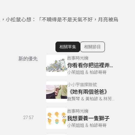
定，小松鼠心想：「不曉得是不是天氣不好，月亮被烏
相關單集
相關節目
顯示相關單集
故事時光機
新的優先
你看看你把這裡弄得這麼亂
小茱姐姐 & 柏諺哥哥
小小宇宙探險號
《她有兩個爸爸》
施賢琴 & 黃柏諺 & 林芳如
故事時光機
27:57
我想要養一隻獅子
小茱姐姐 & 柏諺哥哥