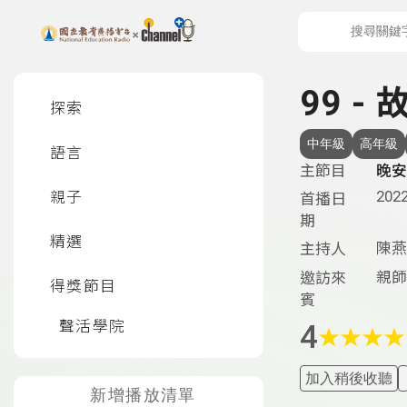
上方功能區塊
左側邊選單
99 
探索
中年級
高年級
語言
主節目
晚安
2022
親子
首播日
期
精選
陳燕
主持人
親師
邀訪來
得獎節目
賓
聲活學院
4
★
★
★
★
加入稍後收聽
新增播放清單