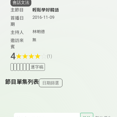
會話文法
主節目
輕鬆學好韓語
2016-11-09
首播日
期
林明德
主持人
無
邀訪來
賓
4
★
★
★
★
☆
(1)
逐字稿
節目單集列表
日期篩選