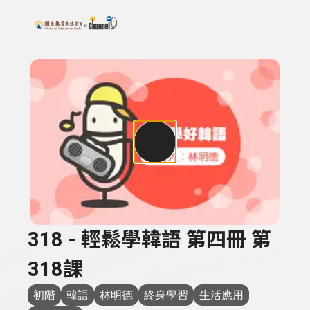
搜尋關鍵字：可輸入節目名稱、主持人或關鍵字
上方功能區塊
318 - 輕鬆學韓語 第四冊 第
318課
初階
韓語
林明德
終身學習
生活應用