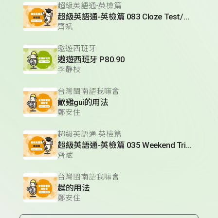
超級英語通-英檢篇
超級英語通-英檢篇 083 Cloze Test/段落填空-13
齊斌
遨遊西班牙
遨遊西班牙 P80.90
李靜枝
台灣閩南語我嘛會
歕雞gui的用法
鄭安住
超級英語通-英檢篇
超級英語通-英檢篇 035 Weekend Trip- 週末旅遊
齊斌
台灣閩南語我嘛會
趖的用法
鄭安住