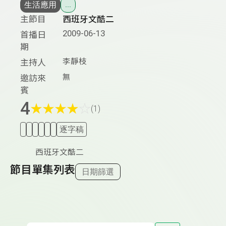
生活應用
...
主節目
西班牙文酷二
2009-06-13
首播日
期
李靜枝
主持人
無
邀訪來
賓
4
★
★
★
★
☆
(1)
逐字稿
西班牙文酷二
節目單集列表
日期篩選