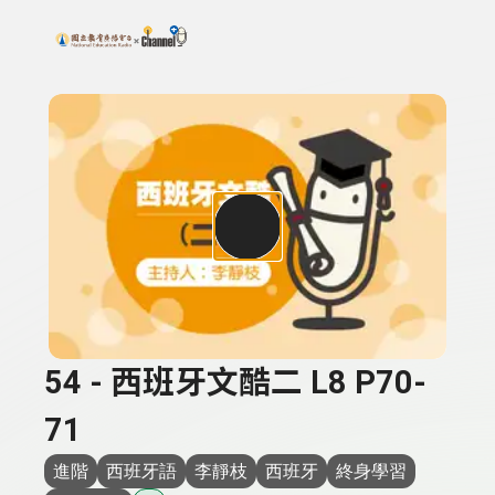
搜尋關鍵字：可輸入節目名稱、主持人或關鍵字
上方功能區塊
54 - 西班牙文酷二 L8 P70-
71
進階
西班牙語
李靜枝
西班牙
終身學習