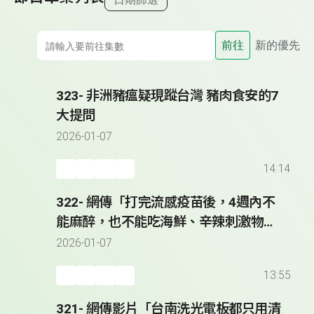
前往
新的優先
323- 非洲豬瘟疑現蹤台灣 豬肉食安的7
大提問
2026-01-07
14:14
322- 網傳「打完流感疫苗後，4週內不
能麻醉，也不能吃海鮮、辛辣刺激物及
飲酒」？
2026-01-07
13:55
321- 網傳影片「台南洗光電板都只用清