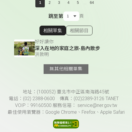
...
1
2
3
4
5
64
跳至第
頁
相關單集
相關節目
顯示相關單集
好好讀你
深入在地的家庭之旅-島內散步
洪敦明
無其他相關單集
頁尾資訊
地址：(100052) 臺北市中正區南海路45號
電話：(02) 2388-0600 傳真：(02)2389-3126 TANET
VOIP：99160500 服務信箱： service@ner.gov.tw
最佳使用瀏覽器：Google Chrome、Firefox、Apple Safari