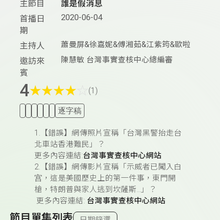
主節目
誰是假消息
2020-06-04
首播日
期
蕭曼屏&徐嘉妮&傅湘茹&江紫筠&歐啦
主持人
陳慧敏 台灣事實查核中心總編審
邀訪來
賓
4
★
★
★
★
☆
(1)
逐字稿
1.【錯誤】網傳照片宣稱「台灣黑警抬走台
北車站香港難民」？
更多內容連結:
台灣事實查核中心網站
2.【錯誤】網傳影片宣稱「示威者已闖入白
宫，這是美國歷史上的第一件事，東門開
槍，特朗普與家人逃到坎薩斯...」？
更多內容連結:
台灣事實查核中心網站
節目單集列表
日期篩選