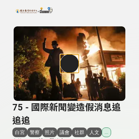
搜尋關鍵字：可輸入節目名稱、主持人或關鍵字
上方功能區塊
75 - 國際新聞變造假消息追
追追
白宮
警察
照片
議會
社群
人文
...