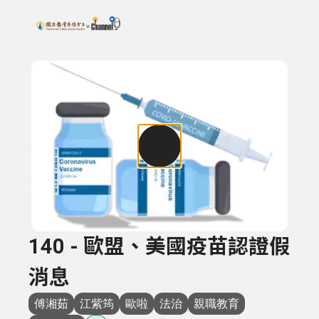
搜尋關鍵字：可輸入節目名稱、主持人或關鍵字
上方功能區塊
140 - 歐盟、美國疫苗認證假
消息
傅湘茹
江紫筠
歐啦
法治
親職教育