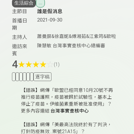
生活綜合
...
主節目
誰是假消息
2021-09-30
首播日
期
蕭曼屏&徐嘉妮&傅湘茹&江紫筠&歐啦
主持人
陳慧敏 台灣事實查核中心總編審
邀訪來
賓
4
★
★
★
★
☆
(1)
逐字稿
【錯誤】網傳「歐盟已經同意10月20號不再
推行疫苗護照，疫苗被歸於試驗性，基本上
停止了疫苗。伊維菌素重新被批准使用」？
更多內容連結:
台灣事實查核中心
【錯誤】網傳「美最高法院終於有了判決，
打針防疫無效...案號21A15」？