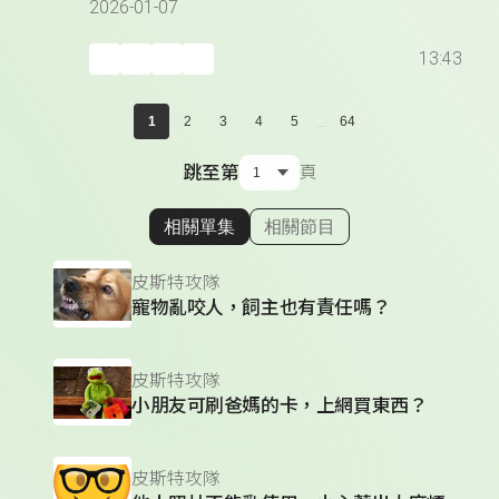
2026-01-07
13:43
...
1
2
3
4
5
64
跳至第
頁
相關單集
相關節目
顯示相關單集
皮斯特攻隊
寵物亂咬人，飼主也有責任嗎？
皮斯特攻隊
小朋友可刷爸媽的卡，上網買東西？
皮斯特攻隊