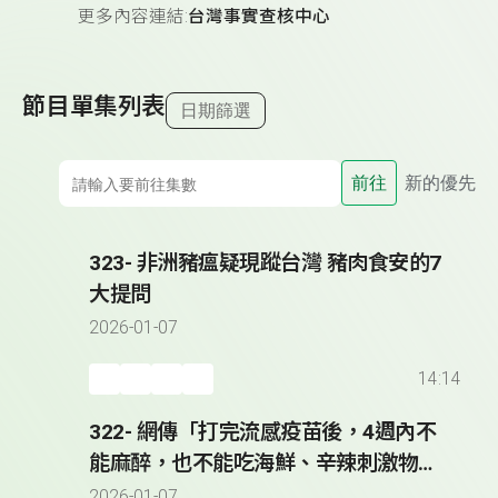
更多內容連結:
台灣事實查核中心
節目單集列表
日期篩選
前往
新的優先
323- 非洲豬瘟疑現蹤台灣 豬肉食安的7
大提問
2026-01-07
14:14
322- 網傳「打完流感疫苗後，4週內不
能麻醉，也不能吃海鮮、辛辣刺激物及
飲酒」？
2026-01-07