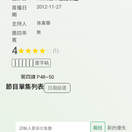
2012-11-27
首播日
期
孫寅華
主持人
無
邀訪來
賓
4
★
★
★
★
☆
(1)
逐字稿
第四課 P48~50
節目單集列表
日期篩選
前往
新的優先