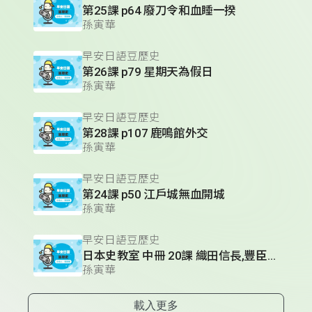
第25課 p64 廢刀令和血睡一揆
孫寅華
早安日語豆歷史
第26課 p79 星期天為假日
孫寅華
早安日語豆歷史
第28課 p107 鹿鳴館外交
孫寅華
早安日語豆歷史
第24課 p50 江戶城無血開城
孫寅華
早安日語豆歷史
日本史教室 中冊 20課 織田信長,豐臣秀吉,德川家康的人物性格
孫寅華
載入更多