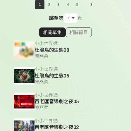
...
1
2
3
4
5
8
跳至第
頁
相關單集
相關節目
顯示相關單集
小小世界通
杜鵑鳥的生態08
陳燕柔
小小世界通
杜鵑鳥的生態05
陳燕柔
小小世界通
百老匯音樂劇之夜05
陳燕柔
小小世界通
百老匯音樂劇之夜02