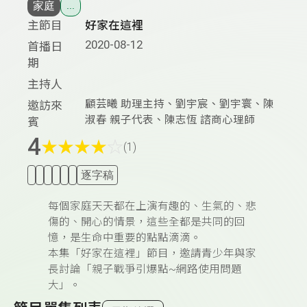
家庭
...
主節目
好家在這裡
2020-08-12
首播日
期
主持人
顧芸曦 助理主持、劉宇宸、劉宇寰、陳
邀訪來
淑春 親子代表、陳志恆 諮商心理師
賓
4
★
★
★
★
☆
(1)
逐字稿
每個家庭天天都在上演有趣的、生氣的、悲
傷的、開心的情景，這些全都是共同的回
憶，是生命中重要的點點滴滴。
本集「好家在這裡」節目，邀請青少年與家
長討論「親子戰爭引爆點~網路使用問題
大」。