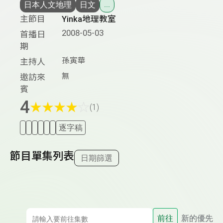
日本人文地理
日文
...
主節目
Yinka地理教室
2008-05-03
首播日
期
孫寅華
主持人
無
邀訪來
賓
4
★
★
★
★
☆
(1)
逐字稿
節目單集列表
日期篩選
前往
新的優先