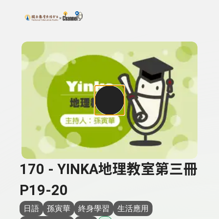
搜尋關鍵字：可輸入節目名稱、主持人或關鍵字
上方功能區塊
170 - YINKA地理教室第三冊
P19-20
日語
孫寅華
終身學習
生活應用