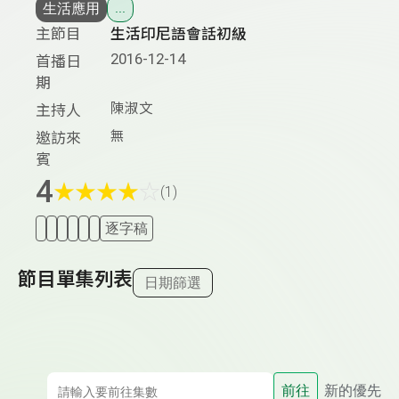
生活應用
...
主節目
生活印尼語會話初級
2016-12-14
首播日
期
陳淑文
主持人
無
邀訪來
賓
4
★
★
★
★
☆
(1)
逐字稿
節目單集列表
日期篩選
前往
新的優先