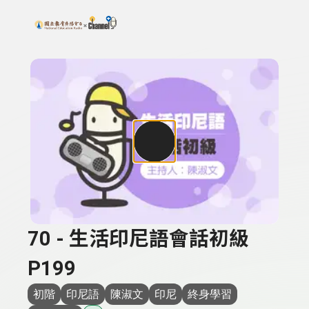
搜尋關鍵字：可輸入節目名稱、主持人或關鍵字
上方功能區塊
70 - 生活印尼語會話初級
P199
初階
印尼語
陳淑文
印尼
終身學習