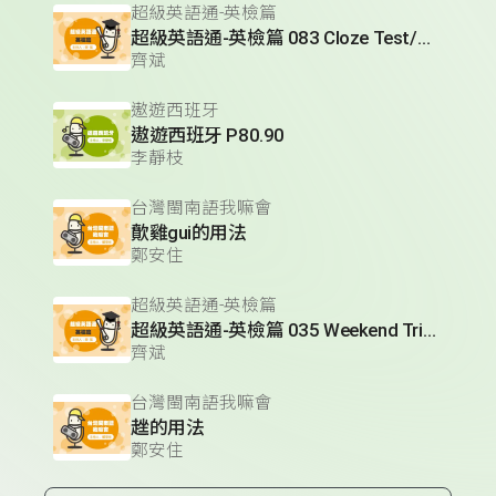
超級英語通-英檢篇
超級英語通-英檢篇 083 Cloze Test/段落填空-13
齊斌
遨遊西班牙
遨遊西班牙 P80.90
李靜枝
台灣閩南語我嘛會
歕雞gui的用法
鄭安住
超級英語通-英檢篇
超級英語通-英檢篇 035 Weekend Trip- 週末旅遊
齊斌
台灣閩南語我嘛會
趖的用法
鄭安住