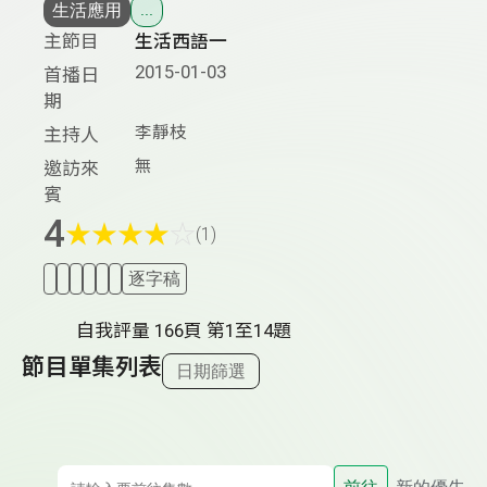
生活應用
...
主節目
生活西語一
2015-01-03
首播日
期
李靜枝
主持人
無
邀訪來
賓
4
★
★
★
★
☆
(1)
逐字稿
自我評量 166頁 第1至14題
節目單集列表
日期篩選