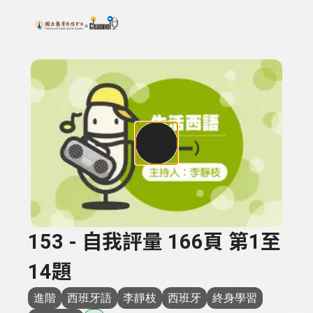
搜尋關鍵字：可輸入節目名稱、主持人或關鍵字
上方功能區塊
153 - 自我評量 166頁 第1至
14題
進階
西班牙語
李靜枝
西班牙
終身學習