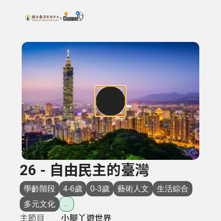
搜尋關鍵字：可輸入節目名稱、主持人或關鍵字
上方功能區塊
26 - 自由民主的臺灣
學齡階段
4-6歲
0-3歲
藝術人文
生活綜合
多元文化
...
主節目
小腳丫遊世界