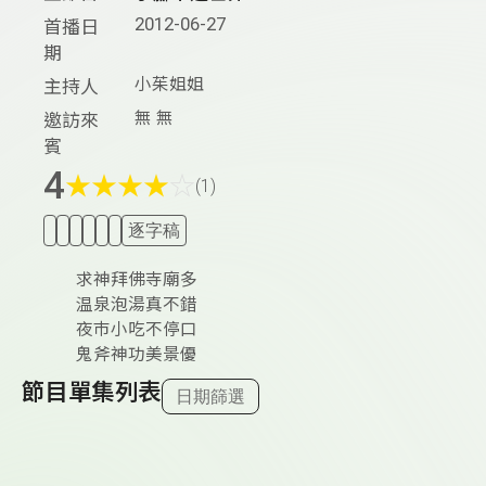
2012-06-27
首播日
期
小茱姐姐
主持人
無 無
邀訪來
賓
4
★
★
★
★
☆
(1)
逐字稿
求神拜佛寺廟多
温泉泡湯真不錯
夜巿小吃不停口
鬼斧神功美景優
節目單集列表
日期篩選