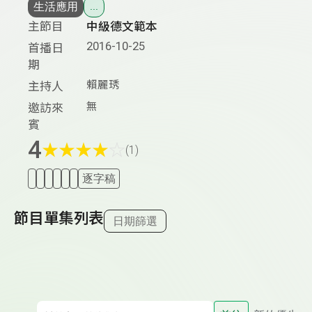
生活應用
...
主節目
中級德文範本
2016-10-25
首播日
期
賴麗琇
主持人
無
邀訪來
賓
4
★
★
★
★
☆
(1)
逐字稿
節目單集列表
日期篩選