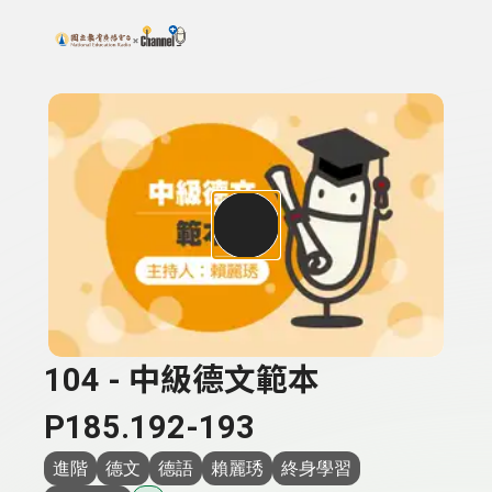
搜尋關鍵字：可輸入節目名稱、主持人或關鍵字
上方功能區塊
104 - 中級德文範本
P185.192-193
進階
德文
德語
賴麗琇
終身學習