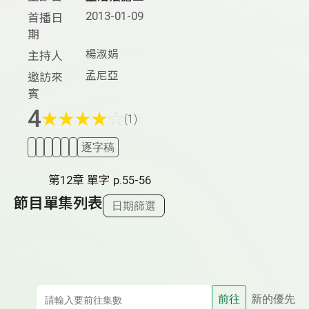
2013-01-09
首播日
期
楊淑娟
主持人
孟尼亞
邀訪來
賓
4
★
★
★
★
☆
(1)
逐字稿
第12章 單字 p.55-56
節目單集列表
日期篩選
前往
新的優先