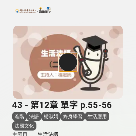
搜尋關鍵字：可輸入節目名稱、主持人或關鍵字
上方功能區塊
43 - 第12章 單字 p.55-56
進階
法語
楊淑娟
終身學習
生活應用
法國文化
主節目
生活法語二