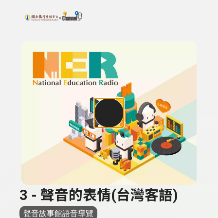
搜尋關鍵字：可輸入節目名稱、主持人或關鍵字
上方功能區塊
3 - 聲音的表情(台灣客語)
聲音故事館語音導覽