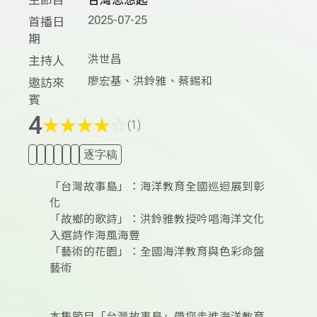
2025-07-25
首播日
期
洪世昌
主持人
廖宏基、洪鈴雅、蔡錫和
邀訪來
賓
4
★
★
★
★
☆
(1)
逐字稿
「台灣故事島」：海洋教育全國巡迴展到彰
化
「故鄉的歌詩」：洪鈴雅教授吟唱海洋文化
入選詩作海風海豐
「藝術的花園」：全國海洋教育與色彩命盤
藝術
本集節目「台灣故事島」帶您走進海洋教育