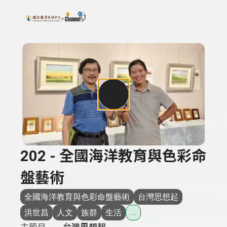
搜尋關鍵字：可輸入節目名稱、主持人或關鍵字
上方功能區塊
202 - 全國海洋教育與色彩命
盤藝術
全國海洋教育與色彩命盤藝術
台灣思想起
洪世昌
人文
族群
生活
...
主節目
台灣思想起