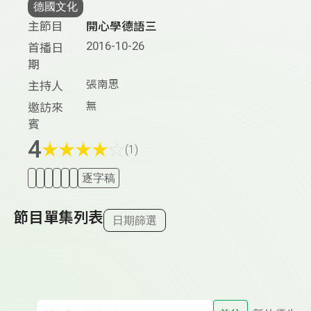
德國文化
主節目
開心學德語三
2016-10-26
首播日
期
張南思
主持人
無
邀訪來
賓
4
★
★
★
★
☆
(1)
逐字稿
節目單集列表
日期篩選