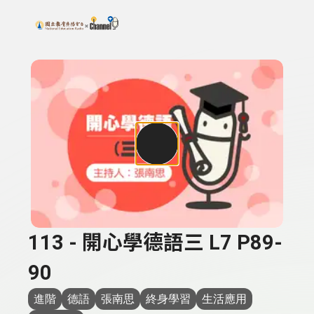
搜尋關鍵字：可輸入節目名稱、主持人或關鍵字
上方功能區塊
113 - 開心學德語三 L7 P89-
90
進階
德語
張南思
終身學習
生活應用