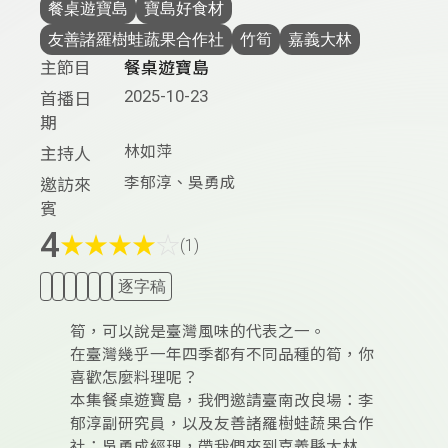
餐桌遊寶島
寶島好食材
友善諸羅樹蛙蔬果合作社
竹筍
嘉義大林
主節目
餐桌遊寶島
2025-10-23
首播日
期
林如萍
主持人
李郁淳、吳勇成
邀訪來
賓
4
★
★
★
★
☆
(1)
逐字稿
筍，可以說是臺灣風味的代表之一。
在臺灣幾乎一年四季都有不同品種的筍，你
喜歡怎麼料理呢？
本集餐桌遊寶島，我們邀請臺南改良場：李
郁淳副研究員，以及友善諸羅樹蛙蔬果合作
社：吳勇成經理，帶我們來到嘉義縣大林