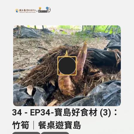
搜尋關鍵字：可輸入節目名稱、主持人或關鍵字
上方功能區塊
34 - EP34-寶島好食材 (3)：
竹筍｜餐桌遊寶島