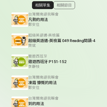
相關單集
相關節目
顯示相關單集
台灣閩南語我嘛會
凡勢的用法
鄭安住
超級英語通-英檢篇
超級英語通-英檢篇 049 Reading閱讀-4
齊斌
遨遊西班牙
遨遊西班牙 P151-152
李靜枝
台灣閩南語我嘛會
凍霜 慷慨的用法
鄭安住
台灣閩南語我嘛會
到的用法