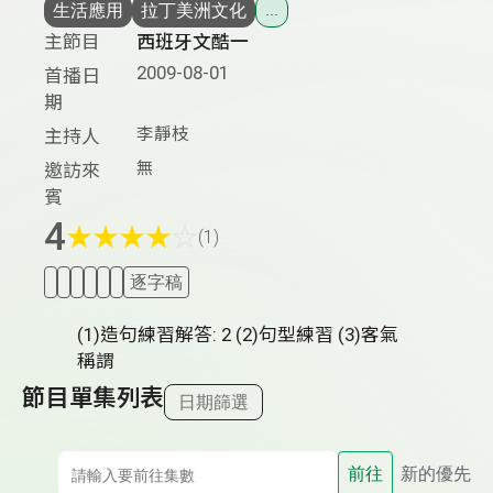
生活應用
拉丁美洲文化
...
主節目
西班牙文酷一
2009-08-01
首播日
期
李靜枝
主持人
無
邀訪來
賓
4
★
★
★
★
☆
(1)
逐字稿
(1)造句練習解答: 2 (2)句型練習 (3)客氣
稱謂
節目單集列表
日期篩選
前往
新的優先