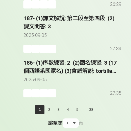
26:29
187- (1)課文解說: 第二段至第四段 (2)
課文問答: 3
2025-09-05
27:34
186- (1)序數練習: 2 (2)國名練習: 3 (17
個西語系國家名) (3)食譜解說: tortilla
de patatas (4)課文解說: 第一段
2025-09-05
27:35
...
1
2
3
4
5
38
跳至第
頁