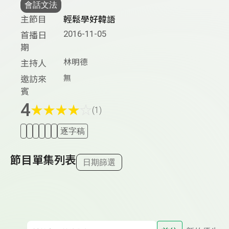
會話文法
主節目
輕鬆學好韓語
2016-11-05
首播日
期
林明德
主持人
無
邀訪來
賓
4
★
★
★
★
☆
(1)
逐字稿
節目單集列表
日期篩選