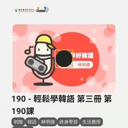
搜尋關鍵字：可輸入節目名稱、主持人或關鍵字
上方功能區塊
190 - 輕鬆學韓語 第三冊 第
190課
初階
韓語
林明德
終身學習
生活應用