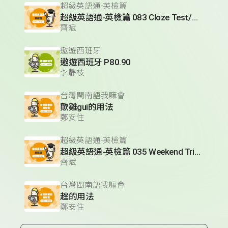
超級英語通-英檢篇
超級英語通-英檢篇 083 Cloze Test/段落填空-13
齊斌
遨遊西班牙
遨遊西班牙 P80.90
李靜枝
台灣閩南語我嘛會
歕雞gui的用法
鄭安住
超級英語通-英檢篇
超級英語通-英檢篇 035 Weekend Trip- 週末旅遊
齊斌
台灣閩南語我嘛會
趖的用法
鄭安住