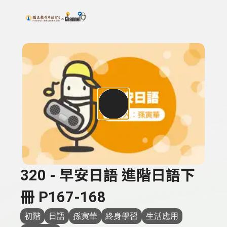
搜尋關鍵字：可輸入節目名稱、主持人或關鍵字
上方功能區塊
320 - 早安日語 進階日語下
冊 P167-168
初階
日語
孫寅華
終身學習
生活應用