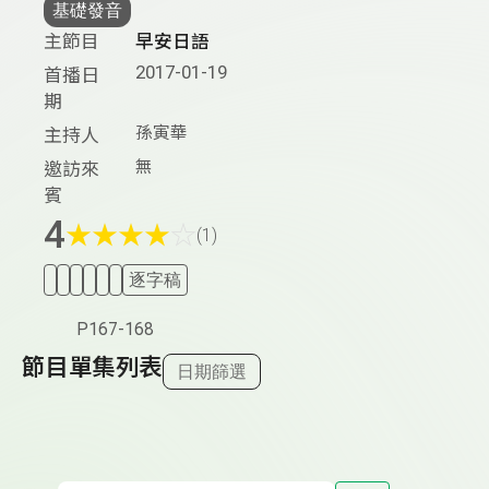
基礎發音
主節目
早安日語
2017-01-19
首播日
期
孫寅華
主持人
無
邀訪來
賓
4
★
★
★
★
☆
(1)
逐字稿
P167-168
節目單集列表
日期篩選