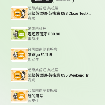
顯示相關單集
超級英語通-英檢篇
超級英語通-英檢篇 083 Cloze Test/段落填空-13
齊斌
遨遊西班牙
遨遊西班牙 P80.90
李靜枝
台灣閩南語我嘛會
歕雞gui的用法
鄭安住
超級英語通-英檢篇
超級英語通-英檢篇 035 Weekend Trip- 週末旅遊
齊斌
台灣閩南語我嘛會
趖的用法
鄭安住