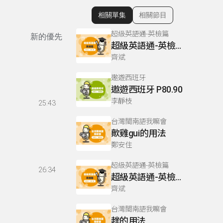
相關單集
相關節目
顯示相關單集
超級英語通-英檢篇
新的優先
超級英語通-英檢篇 083 Cloze Test/段落填空-13
齊斌
遨遊西班牙
遨遊西班牙 P80.90
李靜枝
25:43
台灣閩南語我嘛會
歕雞gui的用法
鄭安住
超級英語通-英檢篇
26:34
超級英語通-英檢篇 035 Weekend Trip- 週末旅遊
齊斌
台灣閩南語我嘛會
趖的用法