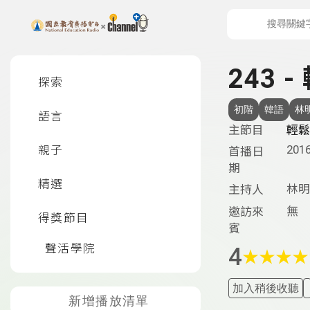
上方功能區塊
左側邊選單
243 
探索
初階
韓語
林
語言
主節目
輕鬆
2016
親子
首播日
期
精選
林明
主持人
無
邀訪來
得獎節目
賓
聲活學院
4
★
★
★
★
加入稍後收聽
新增播放清單