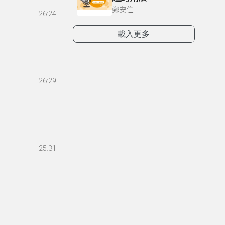
鄭安住
26:24
載入更多
26:29
25:31