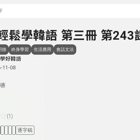
搜尋關鍵字：可輸入節
- 輕鬆學韓語 第三冊 第243
明德
終身學習
生活應用
會話文法
學好韓語
-11-08
德
☆
(1)
逐字稿