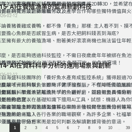
五年，以豐富實務經驗與案例提供AI訓練。
團隊如何突破框架，「教機器人辨識家具將2D轉3D，並希望在
115- AI在養殖漁業的監測新創科技
還要能夠提供設計師編輯修改」。
如何在研究方法創新思維，以及產學合作有哪些獨特價值與火
026-02-12
不論養豬養雞或養鴨，
都不像
「
養魚
」
那樣
:
主人看不到
、
摸
還要擔心魚群是否感冒生病
，
是否大把飼料錢丟到海底
?
甚至擁有最大的養殖漁場、抱著美好滾滾商機也無法留住年輕人
那麼，是否能夠透過科技監控，不需日夜歲歲年年被綁在魚池
魚養得頭好壯壯，
更能避免「2048年台灣沒有野生魚類可吃」的危機窘境！
114- AI在資料科學分析的運用場景與創新
026-02-12
來自海盛科技團隊的「養好魚水產育成監控系統」獲得超過7
標獎項
是目前唯一能夠幫魚做即時「健康檢查」
什麼是「
，
資料科學
」﹖
聽來非常
「
理科腦
，不僅降低養殖風險
」，
在
AI
時代卻是展
產量。
換句話說
「
雖然
文科腦
資料科學無法逃離
，不僅希望幫漁民「
」
加入
！
統計學
把魚顧好
的一番折磨，並且需要具備分析
」，
同時把魚養得剛剛
同魚種的出貨
模型的熟悉度，
但是，你也可以在基礎知識下擅用
！
AI
工具
，
試想
：
機器人為你
本集由端端主持人邀請海盛科技團隊
式碼複製貼上即可執行工作
為你省下許多時間，排列演算心中的最佳視覺化圖表分析等等
；
，
帶領同學認識如何運用
養殖漁業的痛點
更有趣的是，進入各行各業的職場觀察，為許多企業、社福單
！
解決獲最佳行銷方案，
不僅是與數字分析，而是如何判斷及解讀數據背後的意涵。
...
1
2
3
4
5
6
7
8
9
10
39