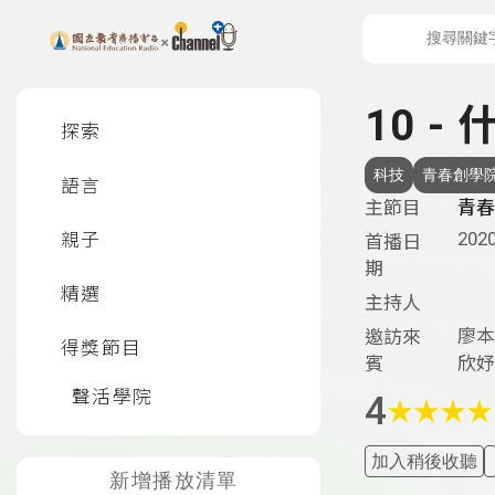
上方功能區塊
左側邊選單
10 -
探索
科技
青春創學
語言
主節目
青春
2020
親子
首播日
期
精選
主持人
廖本
邀訪來
得獎節目
賓
欣妤
聲活學院
4
★
★
★
★
加入稍後收聽
新增播放清單