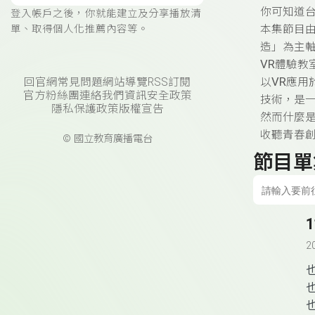
你可知道
登入帳戶之後，你就能建立及分享播放清
單、取得個人化推薦內容等。
本集節目
造」為主
VR
體驗教
VR
回官網
常見問題
網站導覽
RSS訂閱
以
應用
官方粉絲團
連絡我們
資訊安全政策
技術，是
隱私保護政策
版權宣告
然而什麼
收聽青春
© 國立教育廣播電台
節目單
2