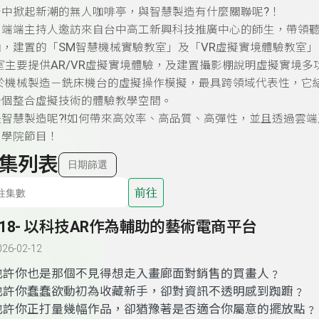
?
台中掀起新潮的無人咖啡亭，與智慧製造有什麼關聯呢
！
由端端主持人邀訪來自台中高工新興科技推廣中心的師生，帶領
SM
VR
軸，建置的「
智慧機械實驗教室」及「
虛擬實境體驗教室」
AR/VR
室主要提供
虛擬實境體驗，及建置攝影棚說明虛擬實境多
於機械製造－銑床機台的虛擬操作模擬，最具跨領域代表性，它
一個整合虛擬技術的體驗教學空間。
?!
是智慧製造呢
如何帶來高效率、高品質、高彈性，並且透過雲端
創學院節目！
集列表
日期篩選
前往
118- 以科技AR作為輔助的藝術電商平台
026-02-12
也許你也是那個不見得想走入畫廊面對銷售的買畫人
﹖
也許你蠢蠢欲動初為收藏新手
，
卻對資訊不透明感到踟躕
﹖
也許你正打量幾幅作品
，
卻猶豫著是否適合你屬意的擺放點
﹖