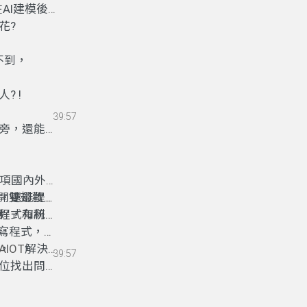
AI建模後
花?
不到
，
? !
39:57
旁，還能把
0項國內外指
，還能提升
開雙翅歡迎
程式和統計
好
，
有利不
寫程式
，
程
，
AIOT
解決
39:57
位找出問題