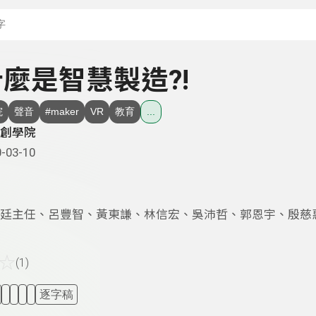
搜尋關鍵字：可輸入節
 什麼是智慧製造?!
院
聲音
#maker
VR
教育
...
創學院
-03-10
廷主任、呂豐智、黃東謙、林信宏、吳沛哲、郭恩宇、殷慈
☆
(1)
逐字稿