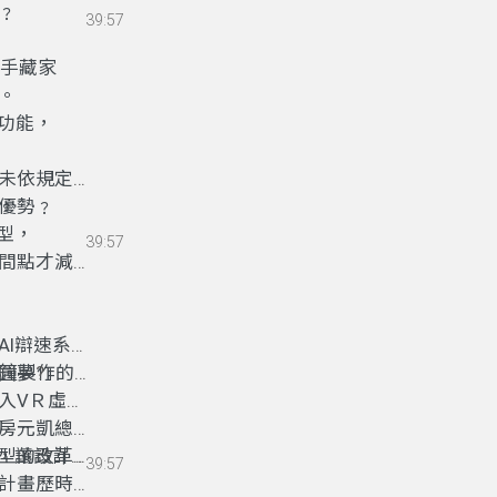
﹖
39:57
手藏家
。
功能
，
未依規定讓
優勢
，
﹖
型，
39:57
間點才減速
AI辯速系
圓夢
鐘製作的速
?
」
入VＲ虛擬
房元凱總
型的改革方
，
讓設計師
39:57
計畫歷時第