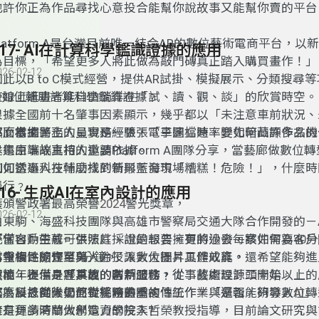
也許你正為作品尋找心意投合能幫你說故事又能幫你賣的平台
latform A
是台灣目前唯一結合
AR
的數位藝術電商平台
，以新
117- AI在計算科學鑑識證據的應用
為目標，「
希望更多人將此做為敲門磚真正踏入購買畫作
！」
026-02-12
因此以B to C模式經營，提供
AR
試掛
、
模擬展示
、
分類搜尋等
使線上逛畫者能自由徜徉在「試、讀、觀、談」的欣賞時空。
I
如何輔助計算科學鑑識證據
﹖
根據全國前十名肇事因素顯示，幾乎都以
「
未注意車前狀況、
那麼當
車」
然而根據警務人員實務經驗
為主，
網路上的呈現是一張張電子圖檔時
，「
車速
」
速率變化暗藏許多玄機
，
要如何凸顯作品的
本集由端端主持人邀請
是還原事故真相的重要依據。
Platform A
團隊分享
，當藝廊做數位轉
如何透過科技輔助找到新興藍海市場﹖
例如當事人在什麼樣的情形下發現
「
糟糕
！
危險
！」，什麼時
慢行﹖
116- 生成AI在室內設計的應用
獲頒警政署最高榮譽
2024
警光獎章
，
026-02-12
由東駒
、
海盛科技團隊與高雄市警察局交通大隊合作開發的
－
統，
不僅自動生成可供法庭採證的報告，更
「當客戶帶著一張照片
，說是想要擁有的沙發，
將過去每案件需要
該如何為客戶
40
分
率報告
為重複性的作業與人力投入
當今網路隨查可蒐
，
縮短至
5
分鐘
，
除了讓數位圖片具體成真
，
大大提昇工作效能
。
，還希望能夠進
陳柏年表示：「
實境，提供身歷其境的客戶體驗﹖！
然而
，
不僅是客戶面的創新服務
事故的防制工作，從事故處理源頭開始。
，從事藝術設計二十年以上的
」
那麼科技團隊如何從警務熟悉的傳統作業與邏輯，研發數位轉
監，反思從大學熬夜挑燈畫圖，
成為設計師後仍
面對耗時的重複性工作
，「
是否能夠導入
AI
」
案！﹖
擁有更多時間做創造力的投入
於是拜請清華大學電資學院李哲榮教授指導
?
，目前論文研究與