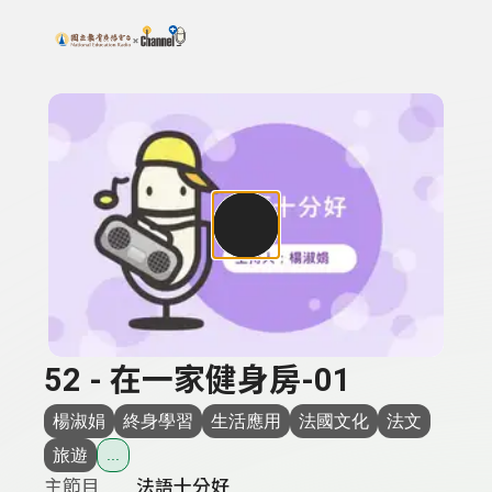
搜尋關鍵字：可輸入節目名稱、主持人或關鍵字
上方功能區塊
52 - 在一家健身房-01
楊淑娟
終身學習
生活應用
法國文化
法文
旅遊
...
主節目
法語十分好