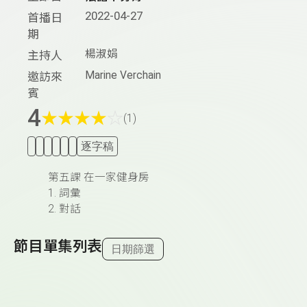
2022-04-27
首播日
期
楊淑娟
主持人
Marine Verchain
邀訪來
賓
4
★
★
★
★
☆
(1)
逐字稿
第五課 在一家健身房
1. 詞彙
2. 對話
節目單集列表
日期篩選