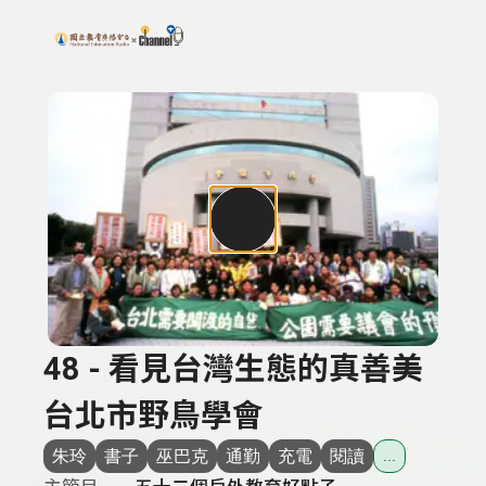
搜尋關鍵字：可輸入節目名稱、主持人或關鍵字
上方功能區塊
48 - 看見台灣生態的真善美
台北市野鳥學會
朱玲
書子
巫巴克
通勤
充電
閱讀
...