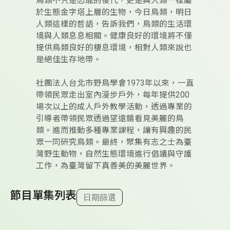
鳥類不只是恐龍的後代，更是與人類一樣屬
於生態金字塔上層的生物，今日鳥類，明日
人類這樣的哲語，告訴我們，鳥類的生活環
境與人類息息相關。健康良好的環境將不僅
提供鳥類良好的棲息環境，相對人類來說也
是絕佳生存地帶。
社團法人台北市野鳥學會1973年以來，一直
帶領民眾走出室內漫步戶外，每年提供200
場次以上的成人戶外教學活動，透過專業的
引導者帶領民眾透過望遠鏡看見美麗的鳥
類。進而推動多種專業課程，讓有興趣的民
眾一同研究鳥類。最終，聚集有志之士為臺
灣野生動物，自然生態環境進行倡議與守護
工作，為臺灣留下真善美的美麗世界。
節目單集列表
日期篩選