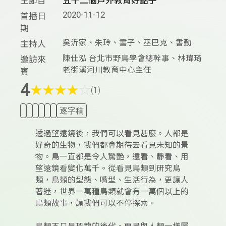
主節目
五十二個戶外教育好點子
2020-11-12
首播日
期
吳沂家、朱玲、書子、巫巴克、書勤
主持人
陳仕泓 台北市野鳥學會總幹事、林瑋琦
邀訪來
老街溪河川教育中心主任
賓
4
★
★
★
★
☆
(1)
逐字稿
透過望遠鏡後，我們可以看見甚麼。人都是
好奇的生物，我們都會期待去看見未知的景
物。鳥一直都是令人驚艷，遠看、靜看、用
望遠鏡看變化萬千。從看見鳥類到研究鳥
類，鳥類的型態、嘴型、生活行為，更讓人
著迷，世界一萬種鳥類就會有一萬個以上的
鳥類故事，讓我們可以不停探索。