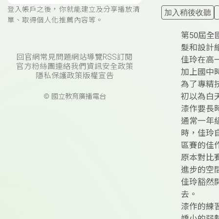
登入帳戶之後，你就能建立及分享播放清
加入稍後收聽
單、取得個人化推薦內容等。
第50屆
髮和設計
回官網
常見問題
網站導覽
RSS訂閱
佳玲在高
官方粉絲團
連絡我們
資訊安全政策
加上國中
隱私保護政策
版權宣告
為了專精
初以為白
© 國立教育廣播電台
漆作要長
通常一年
時，佳玲
區賽的佳
原本對比
進步的空
佳玲豁然
去。
漆作的練
嬌小的弱