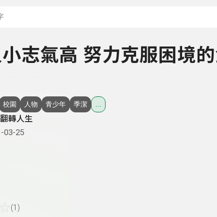
搜尋關鍵字：可輸入節
- 人小志氣高 努力克服困境
校園
人物
青少年
季潔
...
翻轉人生
-03-25
☆
(1)