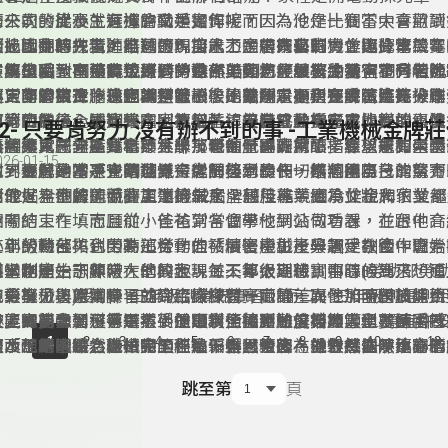
未來的發展及生涯進路又是如何呢？
的公司，從小就有機會動手實作，而因為他是一個不太喜歡讀
第一次的比賽，選擇的職類是銲接，因為冷作比賽當中會用到
《技職翻轉人生》將透過門窗木工金牌同學的實作與分享，
因此國中時在老師推薦下，加入了國中技藝班，並選擇電機電
術，因此想先精進自己的銲接能力，若未來有機會比冷作競賽
透過比賽的練習，皓翔發現自己不是很有自制力，因此第二年
了解技職教育務實致用的特色，與如何能讓人生變得不同。
驗與學習，在那時也到過南港高工參訪，並被冷凍空調科給吸
容易上手，不過銲接是到勞動部勞動力發展署北基宜花分署進
了能夠回到南港高工練習的冷作，因為在學校練習，會有老師
在第51屆全國技能競賽時，雖然皓翔已經很努力練習了，但
進入南港高工冷凍空調科就讀後，就決定要走選手這條路。
要更多的自律，也因為是第一次比賽所以在初賽時就直接
促，而會被冷作這個職類吸引，是曾經看過學長實際進行操作
非常的緊張，腦袋也常常當機，不過還是順利完成了比賽，雖
第三年的競賽，已經調整好心態的皓翔，不只在練習時充分準
原本的樣子，透過繪圖、裁切、銲接變成非常厲害的模型，像
有第四名、全國賽只拿到第五名，但是終於有完成比賽的喜悅
百分百的信心去比賽，因為抱著這是自己最後一次比賽的心情
拿到金牌後，皓翔先在家裡幫忙，安裝電動採光罩與銲接組裝
52- 只要肯努力 沒有辦不到的事 -工業機械金牌
一台火車、一座鐵橋等等，那時他覺得非常酷，並想著如果學
再繼續比一年。
赴，不只在分區賽拿下金牌，也在全國賽摘下夢寐以求的全國
後將進入國立臺北科技大學技優領航專班就讀，希望能和南港
皓翔非常感謝指導老師林謙育老師一路的用心指導，還有學長
026-01-15
到，那他是不是也可以。
拿到金牌的當下，皓翔覺得之前努力的一切都值得了。
世界舞台為國爭光的林謙育老師與學長們一樣，能為台灣拿下
承，更感動冷凍空調世界金牌田佳承學長，還將國際技能競賽
做到最好，才不會有遺憾。從銲接到冷作，皓翔用自己的努力
冷作世界金牌，而在更遠的未來，想用專業繼承並壯大家業。
給他，為他的國手夢加油打氣。
到最好，不留遺憾的拿下第52屆全國技能競賽冷作金牌，並
第52屆全國技能競賽工業機械金牌莊佳祐，因為父親和伯父
夢想邁進，持續追求卓越。
相關的工作，而且從小爸爸常常會帶他到公司看看，並跟他介
會考結束在填志願前，佳祐到各個學校網站做功課，在台中高
小小的機台，也因為這樣，佳祐慢慢產生了興趣，在國中會考
查到勞動部與台中高工合作的「精密機械產學訓建教合作班」
二年級時佳祐到勞動部勞動力發展署中彰投分署受訓後，開始
科當作第一志願。
個學制是：一年級在學校上課，二年級到職訓中心(勞動部勞
工，也產生了非常大的興趣，每天都很期待實習課的到來，而
不過剛開始訓練時，他的表現並不算太理想，那時候為了想追
中彰投分署)受訓，三年級到業界實習，而二、三年級則是利
也分享了技能競賽，並介紹許多競賽職種，而他那時對於綜合
有更努力，常常早早就到工廠練習，而第一次參加全國技能競
工業機械與原本練習的綜合機械有一定的差異性，而跨職類不
校上課補強學科，畢業後還可以銜接到勤益科技大學就讀，看
趣，因此參加選手選拔，並順利通過測驗，如願當上了選手。
分區賽中拿到了第二名，但因為全國賽難度增加，還要練習PL
技能需要學習，像是：手提電鑽、氣壓、焊接等等……還有許
只要肯努力，沒有辦不到的事，佳祐用加倍努力順利在全國技
...
1
2
3
4
5
6
7
8
9
10
12
後，他的眼睛為之一亮，經過一番思索後，就毅然決然填寫了
程及配線，雖然佳祐完全不敢鬆懈，但因為機台打亂了比賽的
東西，原本綜合機械的工件是偏小且精密，並對每個零件的精
的「工業機械」職類中順利拿下全國金牌，他很感謝陳建亦老
原本想朝國手之路出發的佳祐，雖然後來在操作機器時不小心
表，並且將這個消息跟家人們分享，起初父母並不太贊成他的
來只拿下第四名，而在比賽失利後，他對於自己努力了這麼久
要求，但工業機械的工件都偏大型，需要一定的組裝技巧，有
股長、陳建銘老師、塗銘訓老師、陳銘仁老師以及各個教導過
但是建亦老師與國手學長宗漢都很看好實力堅強的他能戰勝逆
跳至第
頁
家人們也尊重了他的選擇。
獎牌一直感到很遺憾，經過思考決定再比一次，不過，綜合機
接件，或者利用手提電鑽進行加工，因此就會出現一些不需要
因為沒有老師們的教導，就不會有今天的他，而佳祐也非常感
世界舞台發光，佳祐也希望能在下一屆的國手選拔前能順利治
在下次的比賽，即將和工業機械修護合併，所以後來他就參加
公差範圍較大的零件，而這樣的差異對於在練習中已養成對於
長技術的傳承，在全國賽時因為手臂有學長的簽名，而充滿力
繼續圓自己的國手夢。
的職類，名字叫做「工業機械」。
一定要求的他，可是花了很多時間才克服這個問題。