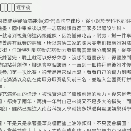
逐字稿
全國技能競賽油漆裝潢(漆作)金牌李佳玲，從小對於學科不是
繪畫，國中畢業後以第一志願就讀育德工家多媒體設計科。
一就考到視覺傳達丙級證照，因為懂得吃苦，耐勞，對一件
時曾經有競賽的經驗，所以育德工家的陳秀雯老師推薦她朝
技術，佳玲特別到勞動部勞動力發展署雲嘉南分署學習，從
天練習完，晚上就可以好好休息，沒想到還要夜訓，得要練
時間站著創作，腳還會整個酸爆，一直到一個禮拜過後她才
級參加第一次比賽，通常是用來試水溫，看看自己的實力到
自信滿滿以為能在南區分區賽能到前三名，並進入全國賽打拼，
作。
賽充滿熱血的佳玲，被現實澆熄了繼續前進的動力。後來是
間，都拼了兩年，再拼一年對自己來說又不是多大的損失，
開朗，雖然已經進入南台科技大學就讀多媒體與電腦娛樂科
習，不是只是拿著畫筆為牆面塗上油漆顏料，不只要會構圖
勢，靠著扶梯上上下下，才能完成創作，但是她努力克服體