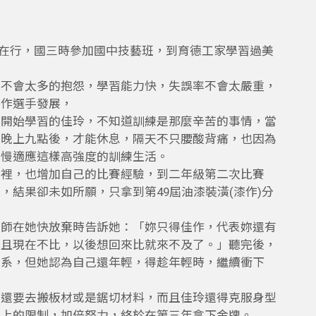
很在行，國三時參加國中技藝班，到育德工家學習過美
事不會太多的抱怨，學習能力快，失誤率不會太嚴重，
漆作選手發展，
零開始學習的佳玲，不知道訓練是那麼辛苦的事情，當
到晚上九點後，才能休息，隔天不只腰酸背痛，也因為
慢慢適應這樣高強度的訓練生活。
哪裡，也增加自己的比賽經驗，到二年級第二次比賽
結果卻未如所願，只拿到第49屆油漆裝潢(漆作)分
老師在她快放棄時告訴她：「妳只得佳作，代表妳還有
而且現在不比，以後想回來比就來不及了。」聽完後，
學系，但她認為自己還年輕，得趁年輕時，繼續衝下
，還要去搬板材或是鋸切材料，而且佳玲還得克服身型
型上的限制，加倍努力，終於在第三年拿下金牌。