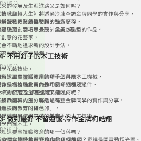
025-09-12
未來的發展及生涯進路又是如何呢？
《技職翻轉人生》將透過冷凍空調金牌同學的實作與分享，
花藝，
了解技職教育技能學習的難忘歷程。
是一種花卉利用與裝飾的技術，
要搭配各種裝飾性材料，
像是珠寶、羽毛、貝殼、金屬...等，
需要透用創意巧思去設計具美感造型的作品。
有創意的花藝家，
就會不斷地追求新的設計手法，
來帶動新的流行風潮。
54- 不用釘子的木工技術
025-09-12
想學花藝技術，
你知道要念技職教育的哪一個科嗎？
門窗木工需靈活運用各種手工具及木工機械，
又會是在技職教育15群中的哪個群呢？
製作結構複雜之室內外門窗、外框及組件。
未來的發展及生涯進路又是如何呢？
木門和門窗全都是透過卯榫的，
《技職翻轉人生》將透過花藝金牌同學的實作與分享，
一般凸出來的部分稱為「榫」，
了解技職教育的特色，
凹進去的部分叫做「卯」。
感受做中學、學中做的樂趣。
製作過程不使用釘子，是真正的木工技術。
53- 做到最好 不留遺憾-冷作金牌柯皓翔
想學門窗木工，
026-01-15
你知道要念技職教育的哪一個科嗎？
又會是在技職教育15群中的哪個群呢？
第52屆全國技能競賽冷作金牌柯皓翔，家裡是開電動採光罩