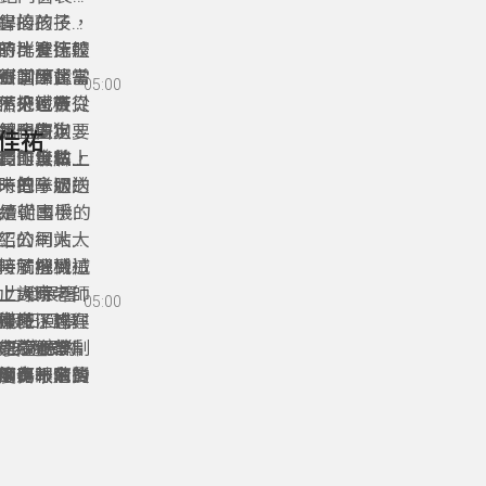
書的孩子，
銲接的技
子群進行體
時，會比較
的比賽選擇
引，因此當
行訓練，需
跟同學督
比賽當下還是
05:00
被刷下來。
，把鐵板從
然分區賽只
備，也帶著
是一隻狗、
，也決定要
並全力以
鋁門窗，之
莊佳祐
長可以做
冷作金牌，
高工曾站上
們的無私傳
未曾拿過的
時的隊服送
，把一切做
繼續朝國手的
都是從事機械
紹公司大大
工的網站上
時就把機械
，了解到這
接觸機械加
動力發展署
上課時老師
上大家，只
05:00
用假日回學
機械深感興
賽時，也在
僅多了許多
完這個學制
C的程式編
多要適應的
能競賽首次
網路報名
節奏，他後
度有一定的
師、林育賢
用傷眼睛，
決定，後來
卻沒能拿到
時要搭配銲
他的老師，
境，並站上
械這個職類
精準度或是
謝林宗漢學
療好眼睛，
了這個全新
精準度具有
量。