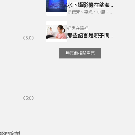
水下攝影機在望海巷潮境海灣海洋保育區的應用
徐德芳、嘉妮、小風、洪璘璘、曼屏、莊妤萱 & 徐德芳、小風、洪璘璘、曼屏、莊妤萱、雅柏（黃柏諺）
好家在這裡
那些語言是親子間地雷？
05:00
無其他相關單集
05:00
、鋁門窗製作