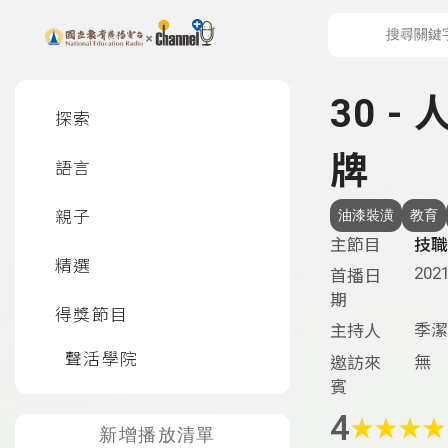
上方功能區塊
左側邊選單
30 
探索
牌
語言
親子
油漆裝潢
教育
主節目
技職
精選
2021
首播日
期
得獎節目
季潔
主持人
聲活學院
無
邀訪來
賓
4
★
★
★
★
新增播放清單