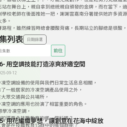
忘站在舞台上，親自拿到總統親自頒發的金牌，而在當下，
謝學校老師在後面推她一把，謝謝雲嘉南分署提供她許多資
太多。
賽路程，雖然練習時總會腰酸背痛，長期站立的腳總是很酸
集列表
日期篩選
前往
56- 用空調技能打造涼爽舒適空間
025-09-12
冷凍空調設備的使用與我們日常生活息息相關，
除了一般居家的冷凍空調產品使用之外，
在大眾交通與公共場所，
冷凍空調的應用也扮演了相當重要的角色。
想學冷凍空調，
你知道要念技職教育的哪一個科嗎？
55- 用花編織夢想，讓創意在花海中綻放
又會是在技職教育15群中的哪個群呢？