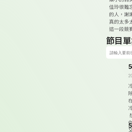
佳玲很難
的人，謝
真的太多
這一段競
節目單
2