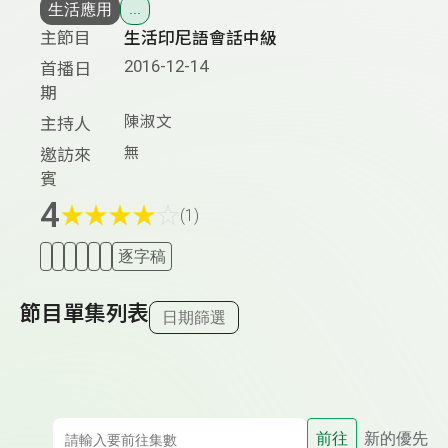
生活應用
...
主節目
生活印尼語會話中級
2016-12-14
首播日
期
陳淑文
主持人
無
邀訪來
賓
4
★
★
★
★
☆
(1)
逐字稿
節目單集列表
日期篩選
前往
新的優先