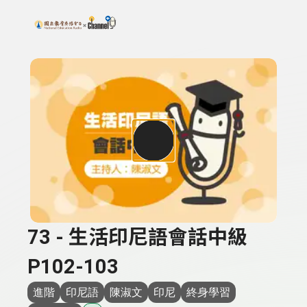
搜尋關鍵字：可輸入節目名稱、主持人或關鍵字
上方功能區塊
73 - 生活印尼語會話中級
P102-103
進階
印尼語
陳淑文
印尼
終身學習