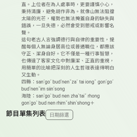
直。上位者在為人處事時，更要謹慎小心，
秉持清廉，避免胡作非為。就像山無法阻擋
太陽的光芒，權勢也無法掩蓋自身的缺失與
錯誤，一旦失德，必然會受到懲戒或影響名
聲。
這句老古人言強調德行與自律的重要性，提
醒每個人無論身居高位或普通職位，都應該
守正、潔身自好。它不僅是一種行事智慧，
也傳達了客家文化中對廉潔、正直的重視，
用簡單的比喻把深刻的人生哲理表達得明白
又生動。
四縣：sanˊgoˊ budˋnenˇzaˊ tai iongˇ gonˊgoˊ
budˋnenˇim siinˊsong
海陸：sanˋgoˋ bud nen zhaˋtaiˇ rhong
gonˋgoˋ bud nen rhimˇshinˋshong＋
節目單集列表
日期篩選