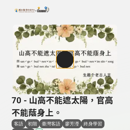
搜尋關鍵字：可輸入節目名稱、主持人或關鍵字
上方功能區塊
70 - 山高不能遮太陽，官高
不能蔭身上。
客語
初階
臺灣客語
廖芳瀅
終身學習