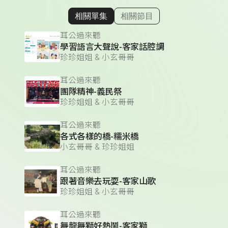
相關單集
相關節目
顯示相關單集
耳公過來聽
學習語言大聲說-客家話腔調
珍珍姐姐 & 小玄哥哥
耳公過來聽
團隊精神-義民祭
珍珍姐姐 & 小玄哥哥
耳公過來聽
各式各樣的橋-糯米橋
小玄哥哥 & 珍珍姐姐
耳公過來聽
跟著音樂去玩耍-客家山歌
珍珍姐姐 & 小玄哥哥
耳公過來聽
舞龍舞獅好熱鬧-客家獅