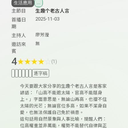
生活應用
...
主節目
生趣个老古人言
2025-11-03
首播日
期
廖芳瀅
主持人
無
邀訪來
賓
4
★
★
★
★
☆
(1)
逐字稿
今天要跟大家分享的生趣个老古人言是客家
諺語：「山高不能遮太陽，官高不能蔭身
上。」字面意思是，無論山再高，也擋不住
太陽的光芒；無論官位多高，如果不潔身自
愛，也無法保護自己免於禍患。
這句話用自然景象與人事比喻，提醒人們：
位高權重並非萬能，權勢不能替代自律與正