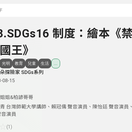
搜尋關鍵字：可輸入節
 33.SDGs16 制度：繪本《
國王》
光明
教育
兒童
生活
...
朵探險家 SDGs系列
-08-15
姐姐&柏諺哥哥
青 台灣師範大學講師、賴冠儒 聲音演員、陳怡廷 聲音演員
聲音演員
☆
(1)