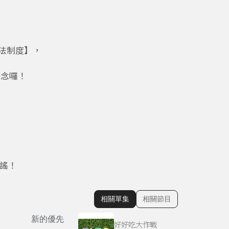
司法制度】，
概念囉！
童謠！
相關單集
相關節目
顯示相關單集
新的優先
好好吃大作戰