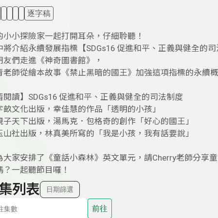
逐字稿
的小小探險家一起打開耳朵，仔細聆聽！
將介紹永續發展指標【SDGs16 促進和平、正義與健全的
朋友們走進《神奇圖書館》，
青老師從繪本故事《禁止黑暗的國王》加強這項指標的永續
閱讀】SDGs16 促進和平、正義與健全的司法制度
字畝文化出版，幸佳慧的作品「透明的小孩」
親子天下出版，湯馬克．包格奇的創作「好心的國王」
玉山社出版，林真美所寫的「我是小孩，我有話要說」
大家安排了《童話小森林》英文單元，請Cherry老師分享
嗎？一起聽節目囉！
集列表
日期篩選
前往