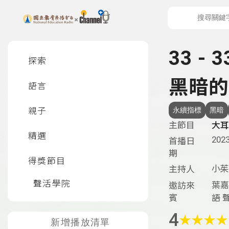
上方功能區塊
左側邊選單
33 -
探索
黑暗的
語言
親子
永續指標
黑暗
主節目
大耳
精選
2023
首播日
期
得獎節目
小茱
主持人
聲活學院
葉嘉
邀訪來
賓
語 
4
★
★
★
★
新增播放清單