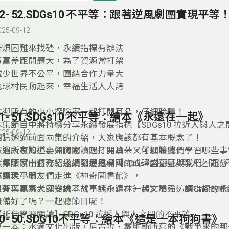
52- 52.SDGs10 不平等：跟著逆風劇團實現平等
025-09-12
麻煩困難來找碴，永續指標有辦法
貧富差距問題大，為了資源常打架
減少世界不公平，團結合作力量大
地球村民動起來，幸福生活人人誇
歡迎所有的小小探險家一起打開耳朵，仔細聆聽！
51- 51.SDGs10 不平等：繪本《永遠在一起》
本集節目中將持續分享永續發展指標【SDGs10 拉近人與人之
025-09-12
等】，
相信透過前面兩集的介紹，大家應該都有基本概念了！
不過大家知道要如何閱讀嗎？閱讀，又可以讓我們學習哪些事
歡迎所有的小小探險家一起打開耳朵，仔細聆聽！
《探險家出任務》邀請到逆風劇團的成瑋盛哥哥與我們一起分
本集節目中將介紹永續發展指標【SDGs10 拉近人與人之間
何實現平等！
邀請大小朋友們走進《神奇圖書館》，
另外，也為大家安排了《童話小森林》英文單元，請Cherry
跟著葉嘉青老師從繪本故事《永遠在一起》加強這項指標的永
囉！
準備好了嗎？一起聽節目囉！
【延伸學習閱讀】SDGs10 拉近人與人之間的不平等
50- 50.SDG10不平等：繪本《這是一本狗狗書》
第一本：水滴文化出版，尼古拉・戴維斯所寫的《戰爭來的那