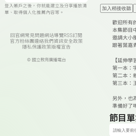
登入帳戶之後，你就能建立及分享播放清
加入稍後收聽
單、取得個人化推薦內容等。
歡迎所有
本集節目中
回官網
常見問題
網站導覽
RSS訂閱
邀請大小
官方粉絲團
連絡我們
資訊安全政策
跟著葉嘉
隱私保護政策
版權宣告
© 國立教育廣播電台
【延伸學習
第一本：
第二本：
第三本：
另外，也為
準備好了
節目單