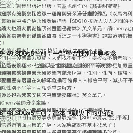
025-09-12
第二本：聯經出版社出版，陳盈帆創作的《蘋果甜蜜蜜》
第三本：天衛文化出版，羅莉．安．湯普森的作品《以馬內利
歡迎所有的小小探險家一起打開耳朵，仔細聆聽！
了》
本集節目中將介紹永續發展指標【SDG10 拉近人與人之間的
另外，也為大家安排了《童話小森林》英文單元，請Cherry
邀請大小朋友們走進《神奇圖書館》，
謠！
準備好了嗎？一起聽節目囉！
跟著葉嘉青老師從繪本故事《這是一本狗狗書》認識這項指標
囉！
【永續小檔案】SDG10 拉近人與人之間的不平等
49- 49.SDGs5性別：一起學習性別平等概念
整個村子沒有電力設施、人們找不到工作、學校找不到老師、
025-09-12
疫苗可以接種…，這些都是世界上存在的不平等現象。
而且過去25年來，人與人、國與國之間的不平等現象更加嚴
世界帶來不少傷害。
造成不平等的原因十分多元，包含財富、性別、性向、種族、
麻煩困難來找碴，永續指標有辦法。
障礙等等，
聯合國說，希望在2030年之前，確保人人機會平等、減少不
男生女生有落差，刻板印象很可怕，
消除性別不平等，互相尊重是解方，
另外，也為大家安排了《童話小森林》英文單元，
減少歧視一起來，人人平等又安康。
請Cherry老師分享童謠，
準備好了嗎？一起聽節目囉！
歡迎所有的小小探險家一起打開耳朵，仔細聆聽！
48- 48.SDGs5性別：繪本《戰火下的小花》
本集節目中將持續分享永續發展指標【SDGs5實現性別平等】
025-09-12
相信透過前面兩集的介紹，大家應該都有基本概念了！
雖然性別不平等的現象，在最近一百年來得到許多改善，
歡迎所有的小小探險家一起打開耳朵，仔細聆聽！