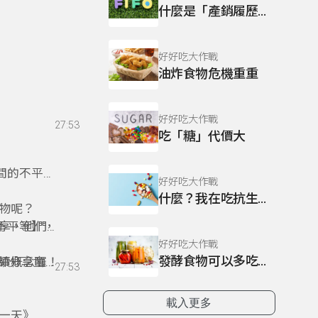
什麼是「產銷履歷」？
！
好好吃大作戰
油炸食物危機重重
好好吃大作戰
27:53
吃「糖」代價大
間的不平
好好吃大作戰
什麼？我在吃抗生素？
物呢？
享，他們如
的不平等】，
好好吃大作戰
發酵食物可以多吃嗎？
老師分享童謠
續概念囉！
27:53
載入更多
一天》