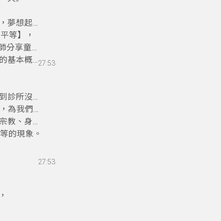
，夢想起飛
不平等】，
老師分享童
的基本概念
27:53
到診所沒有
重，為我們的
宗教、身心
平等的現象。
27:53
，